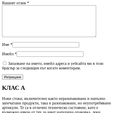
Вашият отзив
*
Име
*
Имейл
*
Запазване на името, имейл адреса и уебсайта ми в този
браузър за следващия път когато коментирам.
КЛАС А
Нови стоки, включително както неразопаковани и напълно
запечатани продукти, така и разопаковани, но неупотребявани
артикули. Те са в отлично техническо състояние, като е
възможно някои от тях да имат нарушена опаковка, леки