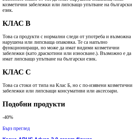
козметични забележки или липсващо упътване на български
език.
КЛАС B
Това са продукти с нормални следи от употреба и възможна
нарушена или липсваща опаковка. Те са напълно
функциониращи, но може да имат видими козметични
забележки (като драскотини или износване.). Възможно е да
имат липсващо упътване на български език.
КЛАС C
Това са стоки от типа на Клас Б, но с по-изявени козметични
забележки или липсващи консумативи или аксесоари.
Подобни продукти
-40%
Бърз преглед