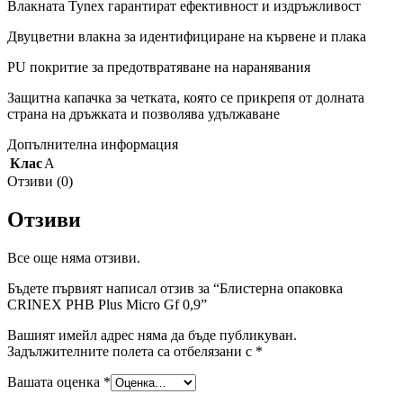
Влакната Tynex гарантират ефективност и издръжливост
Двуцветни влакна за идентифициране на кървене и плака
PU покритие за предотвратяване на наранявания
Защитна капачка за четката, която се прикрепя от долната
страна на дръжката и позволява удължаване
Допълнителна информация
Клас
A
Отзиви (0)
Отзиви
Все още няма отзиви.
Бъдете първият написал отзив за “Блистерна опаковка
CRINEX PHB Plus Micro Gf 0,9”
Вашият имейл адрес няма да бъде публикуван.
Задължителните полета са отбелязани с
*
Вашата оценка
*