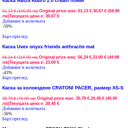
Каска ABUS Aduro 2.0 cream flower
Original price was: 51,13 €.
30,67 € (59.99
51,13 € (100.00 лв)
лв)
Текущата цена е: 30,67 €.
Добавяне в количката
-59%
Бърз преглед
Каска Uvex onyxx friends anthracite mat
Original price was: 56,24 €.
23,00 € (44.98
56,24 € (110.00 лв)
лв)
Текущата цена е: 23,00 €.
Добавяне в количката
-43%
Бърз преглед
Каска за колоездене CRATONI PACER, размер XS-S
Original price was: 35,79 €.
20,45 € (40.00
35,79 € (70.00 лв)
лв)
Текущата цена е: 20,45 €.
Добавяне в количката
-56%
Бърз преглед