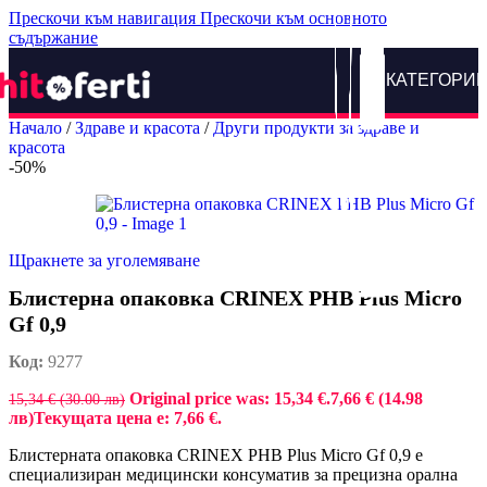
Прескочи към навигация
Прескочи към основното
съдържание
КАТЕГОРИ
Начало
/
Здраве и красота
/
Други продукти за здраве и
красота
-50%
Щракнете за уголемяване
Блистерна опаковка CRINEX PHB Plus Micro
Gf 0,9
Код:
9277
Original price was: 15,34 €.
7,66 € (14.98
15,34 € (30.00 лв)
лв)
Текущата цена е: 7,66 €.
Блистерната опаковка CRINEX PHB Plus Micro Gf 0,9 е
специализиран медицински консуматив за прецизна орална