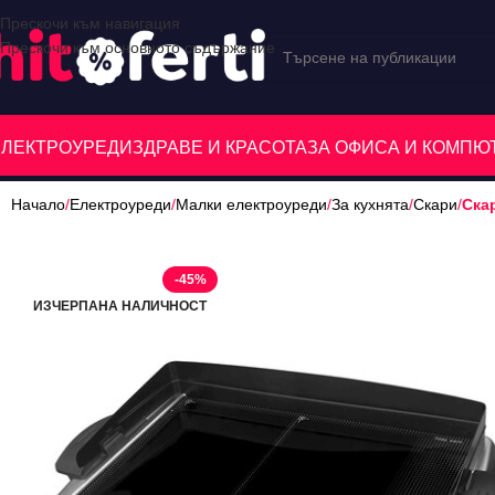
Прескочи към навигация
Прескочи към основното съдържание
ЕЛЕКТРОУРЕДИ
ЗДРАВЕ И КРАСОТА
ЗА ОФИСА И КОМП
Начало
/
Електроуреди
/
Малки електроуреди
/
За кухнята
/
Скари
/
Скар
-45%
ИЗЧЕРПАНА НАЛИЧНОСТ