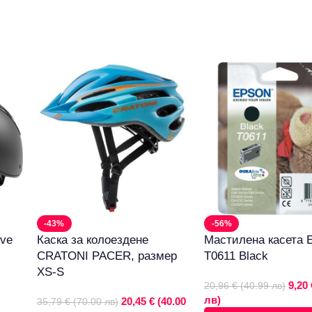
-43%
-56%
ive
Каска за колоездене
Мастилена касета
CRATONI PACER, размер
T0611 Black
XS-S
9,20 
20,96 € (40.99 лв)
лв)
20,45 € (40.00
35,79 € (70.00 лв)