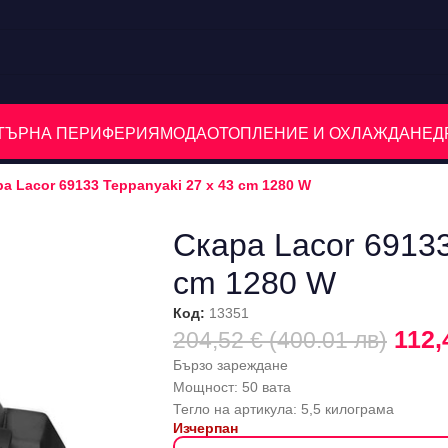
ЮТЪРНА ПЕРИФЕРИЯ
МОДА
ОТОПЛЕНИЕ И ОХЛАЖДАНЕ
Д
а Lacor 69133 Teppanyaki 27 x 43 cm 1280 W
Скара Lacor 69133
cm 1280 W
Код:
13351
112,
204,52 € (400.01 лв)
Бързо зареждане
Мощност: 50 вата
Тегло на артикула: 5,5 килограма
Изчерпан