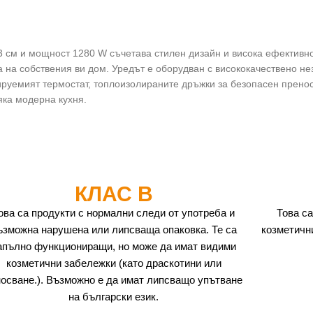
3 см и мощност 1280 W съчетава стилен дизайн и висока ефективно
а на собствения ви дом. Уредът е оборудван с висококачествено не
руемият термостат, топлоизолираните дръжки за безопасен пренос
яка модерна кухня.
КЛАС B
ова са продукти с нормални следи от употреба и
Това са
ъзможна нарушена или липсваща опаковка. Те са
козметичн
апълно функциониращи, но може да имат видими
козметични забележки (като драскотини или
носване.). Възможно е да имат липсващо упътване
на български език.