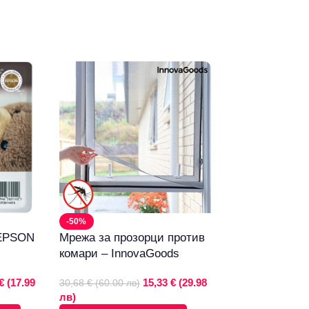
-50%
-36%
 EPSON
Мрежа за прозорци против
Нощна лампа 
комари – InnovaGoods
(монохромна) 
€ (17.99
15,33 € (29.98
30,68 € (60.00 лв)
35,79 € (70.00 лв)
лв)
лв)