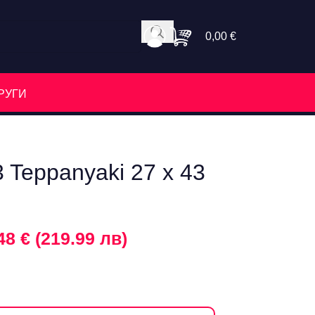
0,00
€
РУГИ
 Teppanyaki 27 x 43
48 € (219.99 лв)