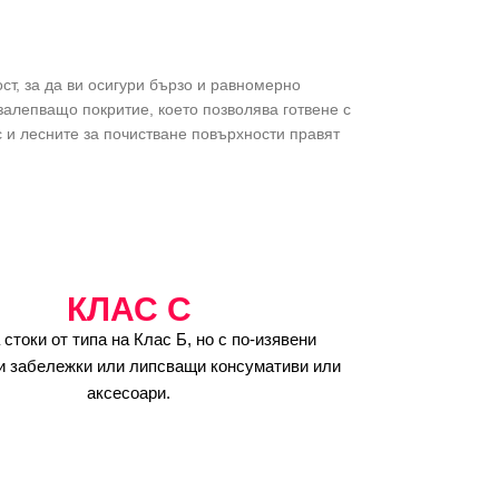
ст, за да ви осигури бързо и равномерно
залепващо покритие, което позволява готвене с
 и лесните за почистване повърхности правят
КЛАС C
 стоки от типа на Клас Б, но с по-изявени
и забележки или липсващи консумативи или
аксесоари.