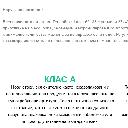
Нарушена опаковка.*
Електрическата скара тип Тепанйаки Lacor 69133 с размери 27х4
приготвяне на месо, риба, зеленчуци и морски дарове в комфорт
минимално количество мазнина за по-здравословни ястия. Регули
тази скара изключително практичен и незаменим помощник за вс
КЛАС А
Нови стоки, включително както неразопаковани и
Т
напълно запечатани продукти, така и разопаковани, но
в
неупотребявани артикули. Те са в отлично техническо
н
състояние, като е възможно някои от тях да имат
нарушена опаковка, леки козметични забележки или
из
липсващо упътване на български език.