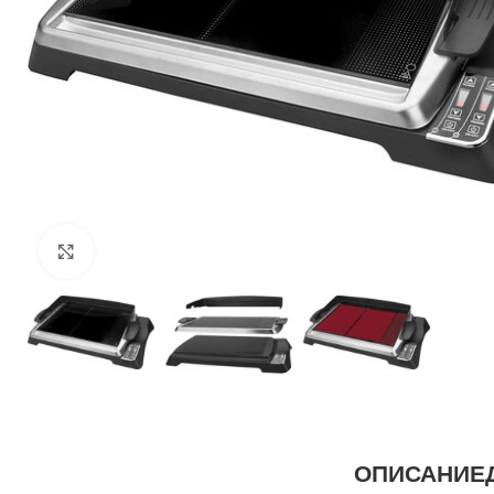
Щракнете за уголемяване
ОПИСАНИЕ