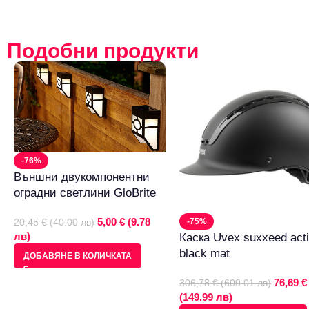
Подобни продукти
-76%
Външни двукомпонентни
оградни светлини GloBrite
5,00 € (9.78
-75%
20,45 € (40.00 лв)
лв)
Каска Uvex suxxeed act
black mat
ДОБАВЯНЕ В КОЛИЧКАТА
76,69 €
306,78 € (600.01 лв)
(149.99 лв)