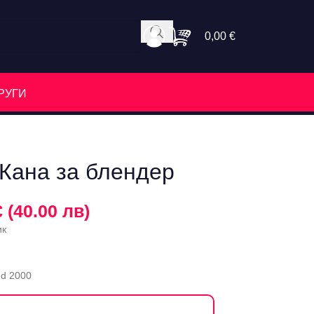
0,00
€
РУГИ
 Кана за блендер
€ (40.00 лв)
ик
nd 2000