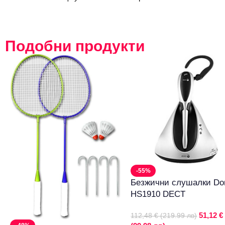
Подобни продукти
-55%
Безжични слушалки Do
HS1910 DECT
51,12 €
112,48 € (219.99 лв)