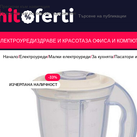
Прескочи към навигация
Прескочи към основното съдържание
ЕЛЕКТРОУРЕДИ
ЗДРАВЕ И КРАСОТА
ЗА ОФИСА И КОМП
Начало
/
Електроуреди
/
Малки електроуреди
/
За кухнята
/
Пасатори 
-33%
ИЗЧЕРПАНА НАЛИЧНОСТ