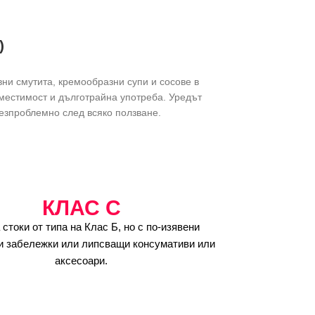
)
ни смутита, кремообразни супи и сосове в
местимост и дълготрайна употреба. Уредът
безпроблемно след всяко ползване.
КЛАС C
 стоки от типа на Клас Б, но с по-изявени
и забележки или липсващи консумативи или
аксесоари.