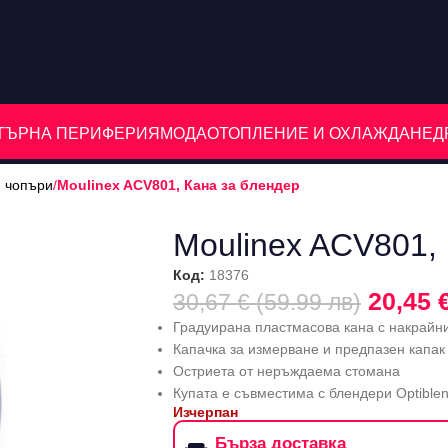
ЮТЪРНА ПЕРИФЕРИЯ
МОДА
ОТОПЛЕНИЕ И ОХЛАЖДАНЕ
Д
и чопъри
/
Moulinex ACV801, Кана за блендер
Moulinex ACV801,
Код:
18376
20,45 
30,67 € (59.99 лв)
Градуирана пластмасова кана с накрайн
Капачка за измерване и предпазен капак
Остриета от неръждаема стомана
Купата е съвместима с блендери Optible
Изчерпан
Бърза доставка