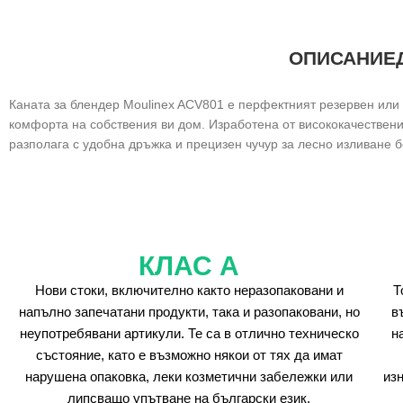
ОПИСАНИЕ
Каната за блендер Moulinex ACV801 е перфектният резервен или 
комфорта на собствения ви дом. Изработена от висококачествен
разполага с удобна дръжка и прецизен чучур за лесно изливане б
КЛАС А
Нови стоки, включително както неразопаковани и
Т
напълно запечатани продукти, така и разопаковани, но
в
неупотребявани артикули. Те са в отлично техническо
н
състояние, като е възможно някои от тях да имат
нарушена опаковка, леки козметични забележки или
из
липсващо упътване на български език.