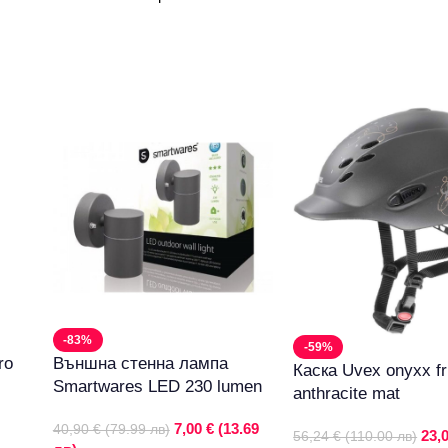
-83%
-59%
ro
Външна стенна лампа
Каска Uvex onyxx fr
Smartwares LED 230 lumen
anthracite mat
7,00 € (13.69
40,90 € (79.99 лв)
23,
56,24 € (110.00 лв)