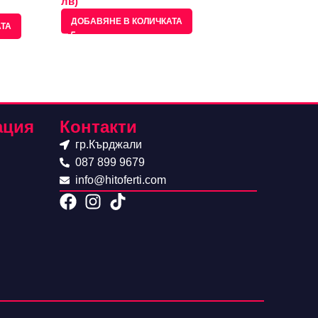
лв)
лв)
ДОБАВЯНЕ В КОЛИЧКАТА
ДОБАВЯНЕ В КО
АТА
ация
Контакти
гр.Кърджали
087 899 9679
info@hitoferti.com