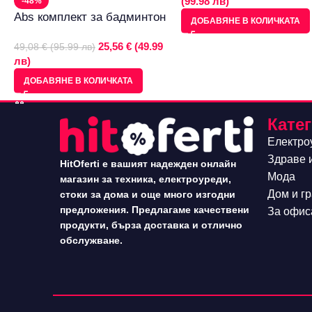
(99.98 лв)
-48%
Abs комплект за бадминтон
ДОБАВЯНЕ В КОЛИЧКАТА
25,56 € (49.99
49,08 € (95.99 лв)
лв)
ДОБАВЯНЕ В КОЛИЧКАТА
Кате
Електро
Здраве 
HitOferti е вашият надежден онлайн
Мода
магазин за техника, електроуреди,
Дом и г
стоки за дома и още много изгодни
предложения. Предлагаме качествени
За офис
продукти, бърза доставка и отлично
обслужване.