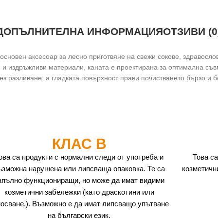
ДОПЪЛНИТЕЛНА ИНФОРМАЦИЯ
ОТЗИВИ (0
основен аксесоар за лесно приготвяне на свежи сокове, здравослов
и и издръжливи материали, каната е проектирана за оптимална съв
ез разливане, а гладката повърхност прави почистването бързо и 
КЛАС B
ова са продукти с нормални следи от употреба и
Това са
ъзможна нарушена или липсваща опаковка. Те са
козметичн
апълно функциониращи, но може да имат видими
козметични забележки (като драскотини или
носване.). Възможно е да имат липсващо упътване
на български език.