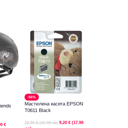
-56%
-50%
Мастилена касета EPSON
Професионална
iends
T0611 Black
Termix
9,20 € (17.99
20,96 € (40.99 лв)
10,23 € (20.01 лв)
00 €