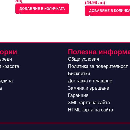
лв)
(44.98 лв)
ДОБАВЯНЕ В КОЛИЧКАТА
ДОБАВЯНЕ В КОЛИЧК
гории
Полезна информ
уреди
Общи условия
и красота
Политика за поверителност
Бисквитки
радина
Доставка и плащане
а
Замяна и връщане
Гаранция
XML карта на сайта
HTML карта на сайта