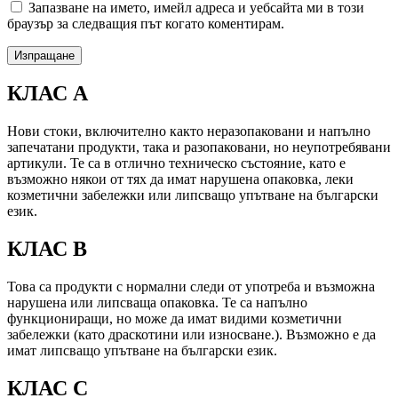
Запазване на името, имейл адреса и уебсайта ми в този
браузър за следващия път когато коментирам.
КЛАС А
Нови стоки, включително както неразопаковани и напълно
запечатани продукти, така и разопаковани, но неупотребявани
артикули. Те са в отлично техническо състояние, като е
възможно някои от тях да имат нарушена опаковка, леки
козметични забележки или липсващо упътване на български
език.
КЛАС B
Това са продукти с нормални следи от употреба и възможна
нарушена или липсваща опаковка. Те са напълно
функциониращи, но може да имат видими козметични
забележки (като драскотини или износване.). Възможно е да
имат липсващо упътване на български език.
КЛАС C