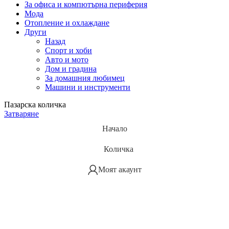
За офиса и компютърна периферия
Мода
Отопление и охлаждане
Други
Назад
Спорт и хоби
Авто и мото
Дом и градина
За домашния любимец
Машини и инструменти
Пазарска количка
Затваряне
Начало
Количка
Моят акаунт