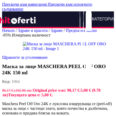
Прескочи към навигация
Прескочи към основното
съдържание
КАТЕГОРИ
Начало
/
Здраве и красота
/
Здраве
/
Предпазни маски
-95%
Изчерпана наличност
Щракнете за уголемяване
Маска за лице MASCHERA PEEL OFF ORO
24K 150 ml
Код:
1064
Original price was: 98,17 €.
5,00 € (9.78
98,17 € (192.00 лв)
лв)
Текущата цена е: 5,00 €.
Maschera Peel Off Oro 24K е луксозна изщеруваща се (peel-off)
маска за лице с частици злато, която почиства в дълбочина,
освежава и придава блясък на кожата.