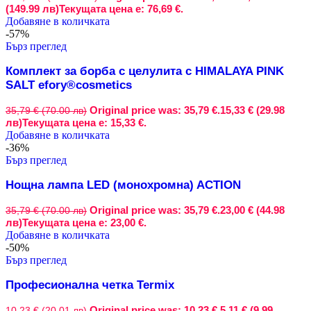
(149.99 лв)
Текущата цена е: 76,69 €.
Добавяне в количката
-57%
Бърз преглед
Комплект за борба с целулита с HIMALAYA PINK
SALT efory®cosmetics
Original price was: 35,79 €.
15,33 € (29.98
35,79 € (70.00 лв)
лв)
Текущата цена е: 15,33 €.
Добавяне в количката
-36%
Бърз преглед
Нощна лампа LED (монохромна) ACTION
Original price was: 35,79 €.
23,00 € (44.98
35,79 € (70.00 лв)
лв)
Текущата цена е: 23,00 €.
Добавяне в количката
-50%
Бърз преглед
Професионална четка Termix
Original price was: 10,23 €.
5,11 € (9.99
10,23 € (20.01 лв)