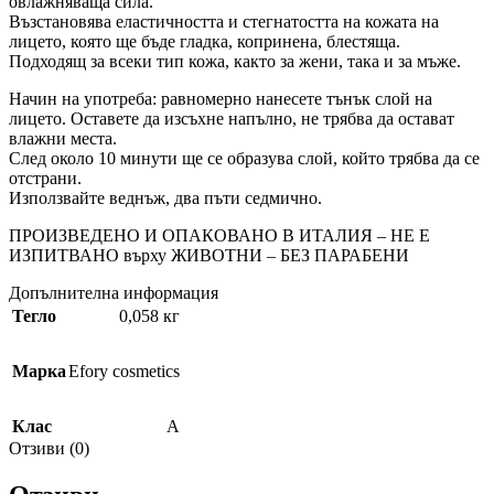
овлажняваща сила.
Възстановява еластичността и стегнатостта на кожата на
лицето, която ще бъде гладка, копринена, блестяща.
Подходящ за всеки тип кожа, както за жени, така и за мъже.
Начин на употреба: равномерно нанесете тънък слой на
лицето. Оставете да изсъхне напълно, не трябва да остават
влажни места.
След около 10 минути ще се образува слой, който трябва да се
отстрани.
Използвайте веднъж, два пъти седмично.
ПРОИЗВЕДЕНО И ОПАКОВАНО В ИТАЛИЯ – НЕ Е
ИЗПИТВАНО върху ЖИВОТНИ – БЕЗ ПАРАБЕНИ
Допълнителна информация
Тегло
0,058 кг
Марка
Efory cosmetics
Клас
A
Отзиви (0)