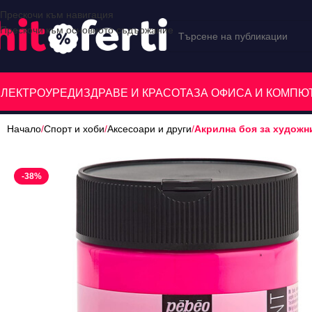
Прескочи към навигация
Прескочи към основното съдържание
ЕЛЕКТРОУРЕДИ
ЗДРАВЕ И КРАСОТА
ЗА ОФИСА И КОМП
Начало
/
Спорт и хоби
/
Аксесоари и други
/
Акрилна боя за художниц
-38%