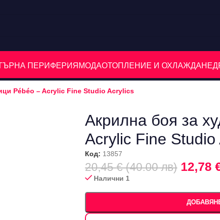
ЮТЪРНА ПЕРИФЕРИЯ
МОДА
ОТОПЛЕНИЕ И ОХЛАЖДАНЕ
Д
и Pébéo – Acrylic Fine Studio Acrylics
Акрилна боя за х
Acrylic Fine Studio 
Код:
13857
12,78 
20,45 € (40.00 лв)
Налични 1
ДОБАВЯНЕ