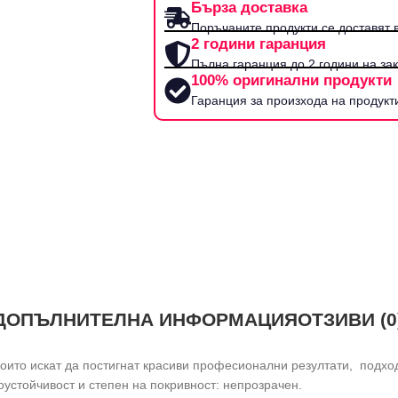
Бърза доставка
Поръчаните продукти се доставят в
2 години гаранция
Пълна гаранция до 2 години на за
100% оригинални продукти
Гаранция за произхода на продукт
ДОПЪЛНИТЕЛНА ИНФОРМАЦИЯ
ОТЗИВИ (0
 които искат да постигнат красиви професионални резултати, подх
устойчивост и степен на покривност: непрозрачен.