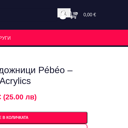
0,00
€
РУГИ
удожници Pébéo –
Acrylics
€ (25.00 лв)
 В КОЛИЧКАТА