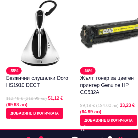
-55%
-66%
Безжични слушалки Doro
Жълт тонер за цветен
HS1910 DECT
принтер Genuine HP
CC532A
51,12 €
112,48 € (219.99 лв)
(99.98 лв)
33,23 €
99,19 € (194.00 лв)
(64.99 лв)
ДОБАВЯНЕ В КОЛИЧКАТА
ДОБАВЯНЕ В КОЛИЧКАТА