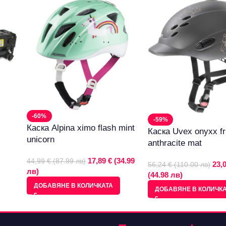
-60%
-59%
Каска Alpina ximo flash mint
Каска Uvex onyxx fr
unicorn
anthracite mat
17,89 € (34.99
44,99 € (87.99 лв)
23,
56,24 € (110.00 лв)
лв)
(44.98 лв)
ДОБАВЯНЕ В КОЛИЧКАТА
ДОБАВЯНЕ В КОЛИЧК