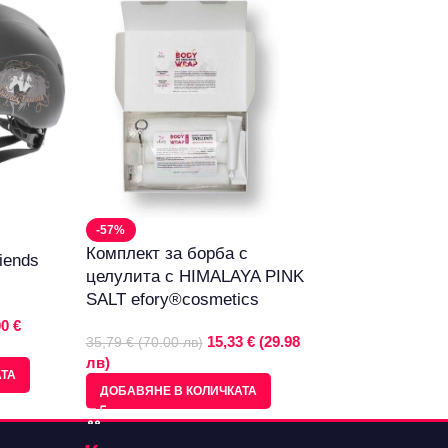
-57%
-50%
Комплект за борба с
Професионална
iends
целулита с HIMALAYA PINK
Termix
SALT efory®cosmetics
10,23 € (20.01 лв)
00 €
лв)
15,33 € (29.98
35,79 € (70.00 лв)
лв)
ДОБАВЯНЕ В КО
АТА
ДОБАВЯНЕ В КОЛИЧКАТА