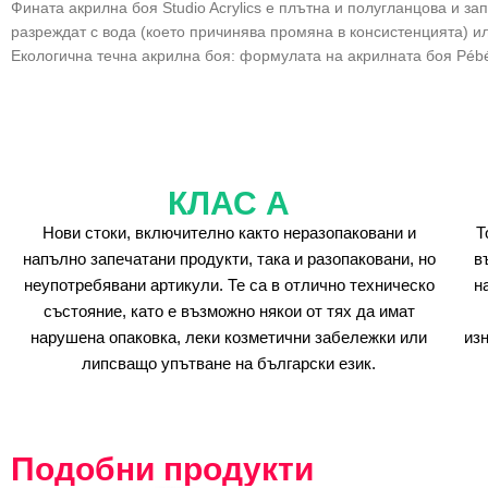
Фината акрилна боя Studio Acrylics е плътна и полугланцова и за
разреждат с вода (което причинява промяна в консистенцията) или 
Екологична течна акрилна боя: формулата на акрилната боя Péb
КЛАС А
Нови стоки, включително както неразопаковани и
Т
напълно запечатани продукти, така и разопаковани, но
в
неупотребявани артикули. Те са в отлично техническо
н
състояние, като е възможно някои от тях да имат
нарушена опаковка, леки козметични забележки или
из
липсващо упътване на български език.
Подобни продукти