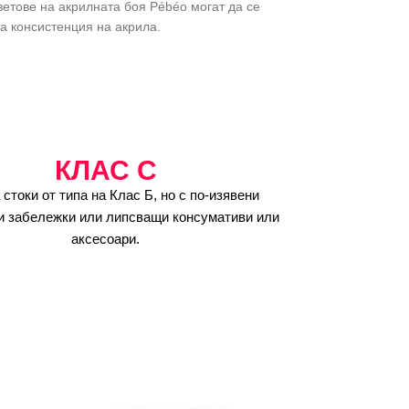
цветове на акрилната боя Pébéo могат да се
ата консистенция на акрила.
КЛАС C
 стоки от типа на Клас Б, но с по-изявени
и забележки или липсващи консумативи или
аксесоари.