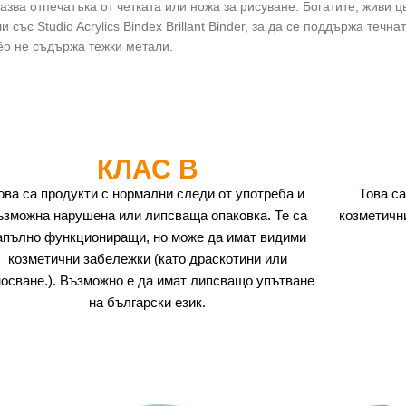
пазва отпечатъка от четката или ножа за рисуване. Богатите, живи 
със Studio Acrylics Bindex Brillant Binder, за да се поддържа течн
éo не съдържа тежки метали.
КЛАС B
ова са продукти с нормални следи от употреба и
Това са
ъзможна нарушена или липсваща опаковка. Те са
козметичн
апълно функциониращи, но може да имат видими
козметични забележки (като драскотини или
носване.). Възможно е да имат липсващо упътване
на български език.