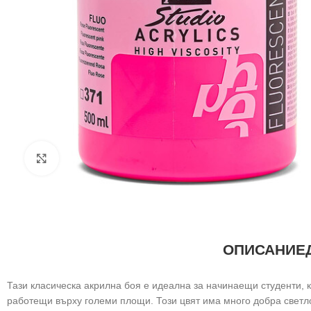
Щракнете за уголемяване
ОПИСАНИЕ
Тази класическа акрилна боя е идеална за начинаещи студенти,
работещи върху големи площи. Този цвят има много добра светло