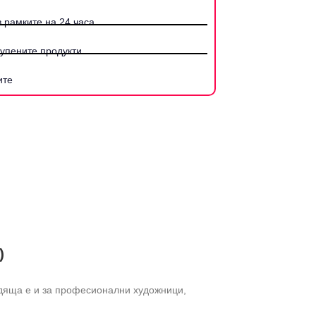
 рамките на 24 часа.
купените продукти
ите
)
одяща е и за професионални художници,