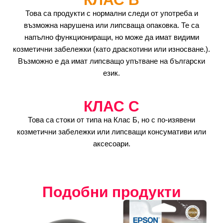
Това са продукти с нормални следи от употреба и
възможна нарушена или липсваща опаковка. Те са
напълно функциониращи, но може да имат видими
козметични забележки (като драскотини или износване.).
Възможно е да имат липсващо упътване на български
език.
КЛАС C
Това са стоки от типа на Клас Б, но с по-изявени
козметични забележки или липсващи консумативи или
аксесоари.
Подобни продукти