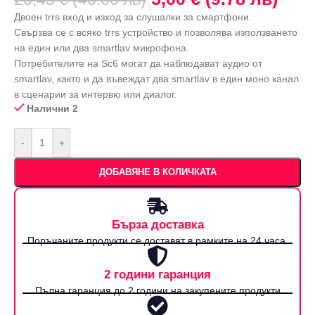
Двоен trrs вход и изход за слушалки за смартфони.
Свързва се с всяко trrs устройство и позволява използването
на един или два smartlav микрофона.
Потребителите на Sc6 могат да наблюдават аудио от
smartlav, както и да въвеждат два smartlav в един моно канал
в сценарии за интервю или диалог.
Налични 2
-
+
ДОБАВЯНЕ В КОЛИЧКАТА
Бърза доставка
Поръчаните продукти се доставят в рамките на 24 часа.
2 години гаранция
Пълна гаранция до 2 години на закупените продукти