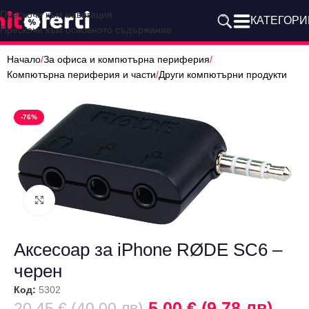
Прескочи към навигация
КАТЕГОРИ
Прескочи към основното съдържание
Начало
/
За офиса и компютърна периферия
/
Компютърна периферия и части
/
Други компютърни продукти
-76%
Щракнете за уголемяване
Аксесоар за iPhone RØDE SC6 –
черен
Код:
5302
5,00 € (9.78 лв)
20,45 € (40.00 лв)