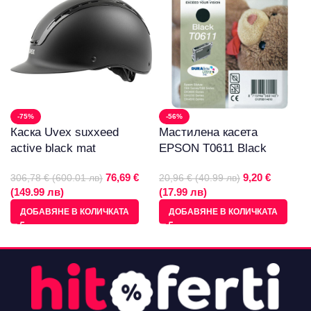
-75%
-56%
Каска Uvex suxxeed
Мастилена касета
active black mat
EPSON T0611 Black
76,69 €
9,20 €
306,78 € (600.01 лв)
20,96 € (40.99 лв)
(149.99 лв)
(17.99 лв)
ДОБАВЯНЕ В КОЛИЧКАТА
ДОБАВЯНЕ В КОЛИЧКАТА