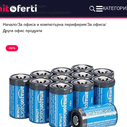
Прескочи към навигация
КАТЕГОРИ
Прескочи към основното съдържание
Начало
/
За офиса и компютърна периферия
/
За офиса
/
Други офис продукти
-50%