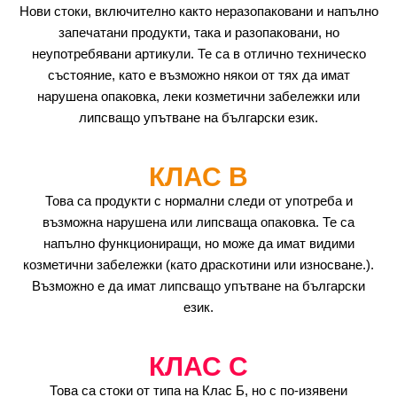
Нови стоки, включително както неразопаковани и напълно
запечатани продукти, така и разопаковани, но
неупотребявани артикули. Те са в отлично техническо
състояние, като е възможно някои от тях да имат
нарушена опаковка, леки козметични забележки или
липсващо упътване на български език.
КЛАС B
Това са продукти с нормални следи от употреба и
възможна нарушена или липсваща опаковка. Те са
напълно функциониращи, но може да имат видими
козметични забележки (като драскотини или износване.).
Възможно е да имат липсващо упътване на български
език.
КЛАС C
Това са стоки от типа на Клас Б, но с по-изявени