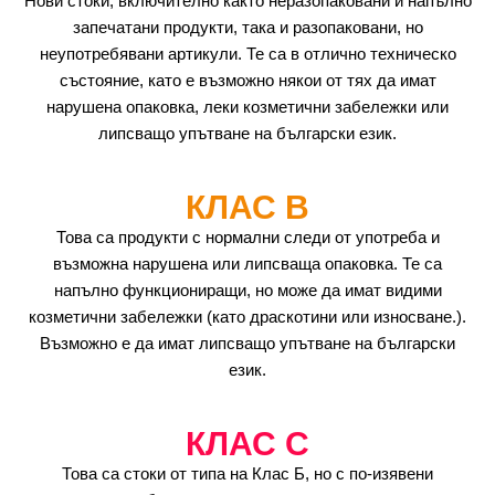
Нови стоки, включително както неразопаковани и напълно
запечатани продукти, така и разопаковани, но
неупотребявани артикули. Те са в отлично техническо
състояние, като е възможно някои от тях да имат
нарушена опаковка, леки козметични забележки или
липсващо упътване на български език.
КЛАС B
Това са продукти с нормални следи от употреба и
възможна нарушена или липсваща опаковка. Те са
напълно функциониращи, но може да имат видими
козметични забележки (като драскотини или износване.).
Възможно е да имат липсващо упътване на български
език.
КЛАС C
Това са стоки от типа на Клас Б, но с по-изявени