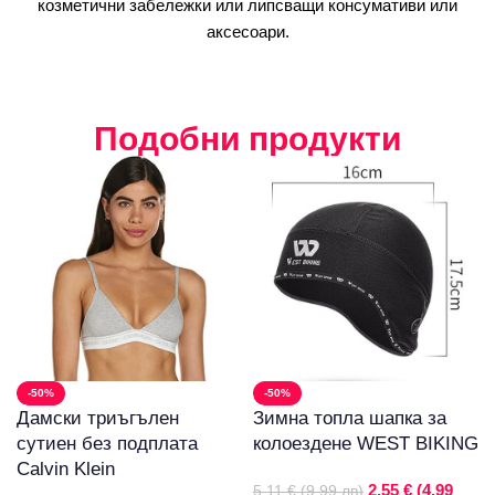
козметични забележки или липсващи консумативи или
аксесоари.
Подобни продукти
-50%
-50%
Дамски триъгълен
Зимна топла шапка за
сутиен без подплата
колоездене WEST BIKING
Calvin Klein
2,55 € (4.99
5,11 € (9.99 лв)