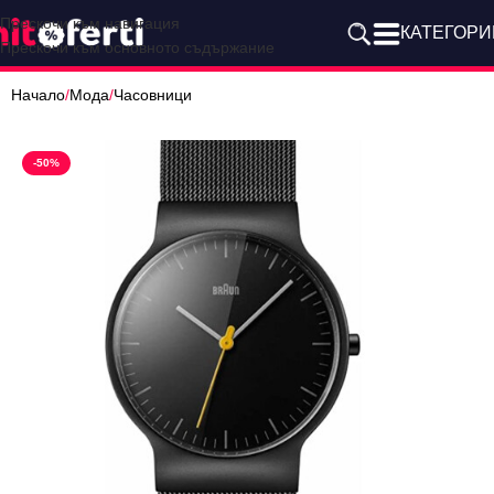
Прескочи към навигация
КАТЕГОРИ
Прескочи към основното съдържание
Начало
/
Мода
/
Часовници
-50%