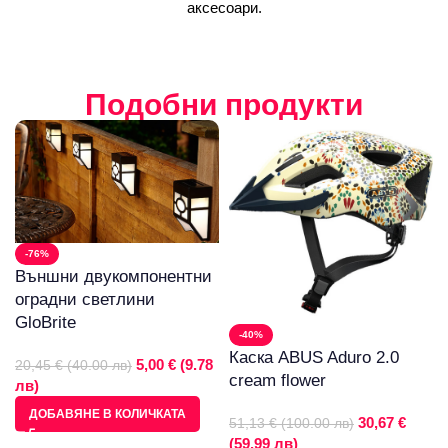
аксесоари.
Подобни продукти
-76%
Външни двукомпонентни
оградни светлини
GloBrite
-40%
Каска ABUS Aduro 2.0
5,00 € (9.78
20,45 € (40.00 лв)
cream flower
лв)
ДОБАВЯНЕ В КОЛИЧКАТА
30,67 €
51,13 € (100.00 лв)
(59.99 лв)