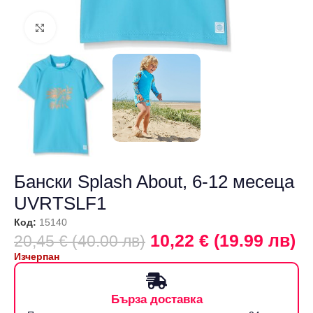
Щракнете за уголемяване
Бански Splash About, 6-12 месеца
UVRTSLF1
Код:
15140
10,22 € (19.99 лв)
20,45 € (40.00 лв)
Изчерпан
Бърза доставка