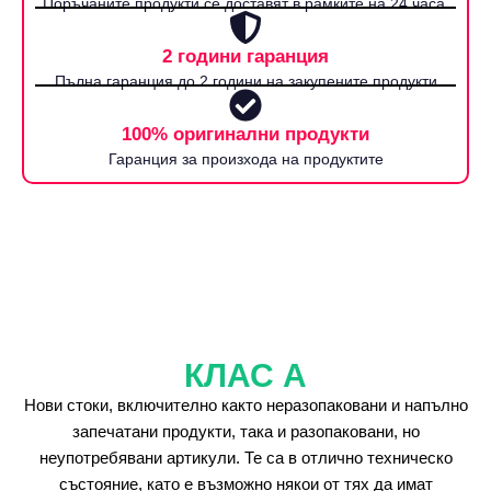
Поръчаните продукти се доставят в рамките на 24 часа.
2 години гаранция
Пълна гаранция до 2 години на закупените продукти
100% оригинални продукти
Гаранция за произхода на продуктите
КЛАС А
Нови стоки, включително както неразопаковани и напълно
запечатани продукти, така и разопаковани, но
неупотребявани артикули. Те са в отлично техническо
състояние, като е възможно някои от тях да имат