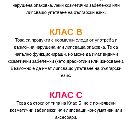
нарушена опаковка, леки козметични забележки или
липсващо упътване на български език.
КЛАС B
Това са продукти с нормални следи от употреба и
възможна нарушена или липсваща опаковка. Те са
напълно функциониращи, но може да имат видими
козметични забележки (като драскотини или износване.).
Възможно е да имат липсващо упътване на български
език.
КЛАС C
Това са стоки от типа на Клас Б, но с по-изявени
козметични забележки или липсващи консумативи или
аксесоари.