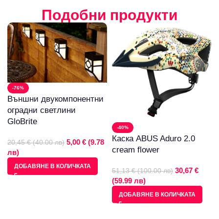
Подобни продукти
-76%
Външни двукомпонентни
оградни светлини
GloBrite
-40%
Каска ABUS Aduro 2.0
5,00 € (9.78
20,45 € (40.00 лв)
cream flower
лв)
ДОБАВЯНЕ В КОЛИЧКАТА
30,67 €
51,13 € (100.00 лв)
(59.99 лв)
ДОБАВЯНЕ В КОЛИЧКАТА