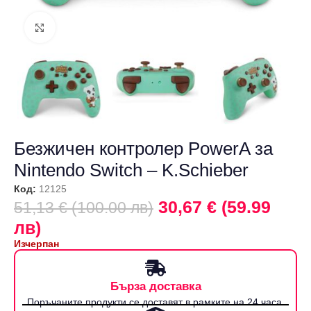
Щракнете за уголемяване
Безжичен контролер PowerA за
Nintendo Switch – K.Schieber
Код:
12125
30,67 € (59.99
51,13 € (100.00 лв)
лв)
Изчерпан
Бърза доставка
Поръчаните продукти се доставят в рамките на 24 часа.