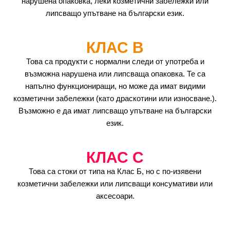
нарушена опаковка, леки козметични забележки или
липсващо упътване на български език.
КЛАС B
Това са продукти с нормални следи от употреба и
възможна нарушена или липсваща опаковка. Те са
напълно функциониращи, но може да имат видими
козметични забележки (като драскотини или износване.).
Възможно е да имат липсващо упътване на български
език.
КЛАС C
Това са стоки от типа на Клас Б, но с по-изявени
козметични забележки или липсващи консумативи или
аксесоари.