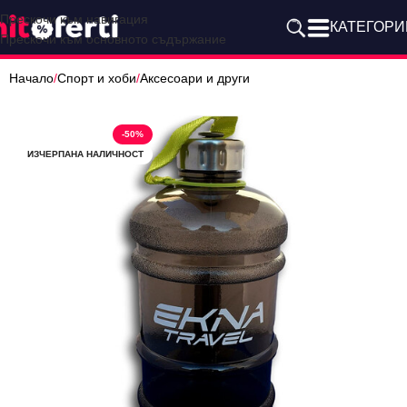
Прескочи към навигация
КАТЕГОРИ
Прескочи към основното съдържание
Начало
/
Спорт и хоби
/
Аксесоари и други
-50%
ИЗЧЕРПАНА НАЛИЧНОСТ