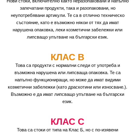
Нови стоки, включително както неразопаковани и напълно
запечатани продукти, така и разопаковани, но
неупотребявани артикули. Те са в отлично техническо
състояние, като е възможно някои от тях да имат
нарушена опаковка, леки козметични забележки или
липсващо упътване на български език.
КЛАС B
Това са продукти с нормални следи от употреба и
възможна нарушена или липсваща опаковка. Те са
напълно функциониращи, но може да имат видими
козметични забележки (като драскотини или износване.).
Възможно е да имат липсващо упътване на български
език.
КЛАС C
Това са стоки от типа на Клас Б, но с по-изявени