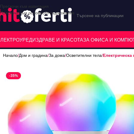
Прескочи към навигация
Прескочи към основното съдържание
ЕЛЕКТРОУРЕДИ
ЗДРАВЕ И КРАСОТА
ЗА ОФИСА И КОМП
Начало
/
Дом и градина
/
За дома
/
Осветителни тела
/
Електрическа 
-35%