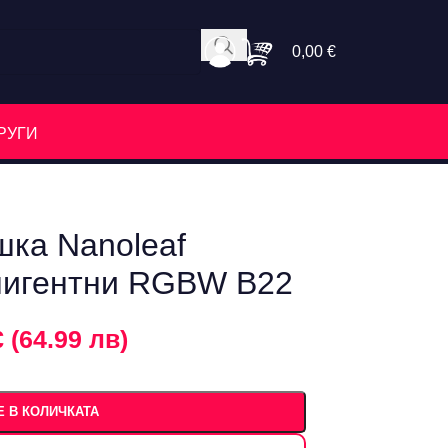
0,00
€
РУГИ
шка Nanoleaf
телигентни RGBW B22
€ (64.99 лв)
 В КОЛИЧКАТА