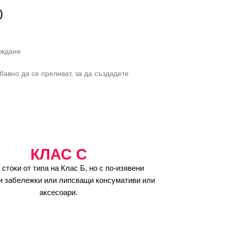
)
аждане
авно да се преливат, за да създадете
КЛАС C
 стоки от типа на Клас Б, но с по-изявени
и забележки или липсващи консумативи или
аксесоари.