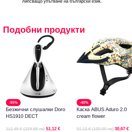
липсващо упътване на български език.
Подобни продукти
-55%
-40%
Безжични слушалки Doro
Каска ABUS Aduro 2.0
HS1910 DECT
cream flower
51,12 €
30,67 €
112,48 € (219.99 лв)
51,13 € (100.00 лв)