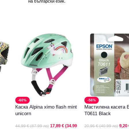
на български език.
-60%
-56%
Каска Alpina ximo flash mint
Мастилена касета
unicorn
T0611 Black
17,89 € (34.99
9,20 
44,99 € (87.99 лв)
20,96 € (40.99 лв)