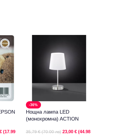
-36%
-25%
 EPSON
Нощна лампа LED
Тонер Epson LQ
(монохромна) ACTION
Original Ribbon
€ (17.99
23,00 € (44.98
35,79 € (70.00 лв)
20,45 € (40.00 лв)