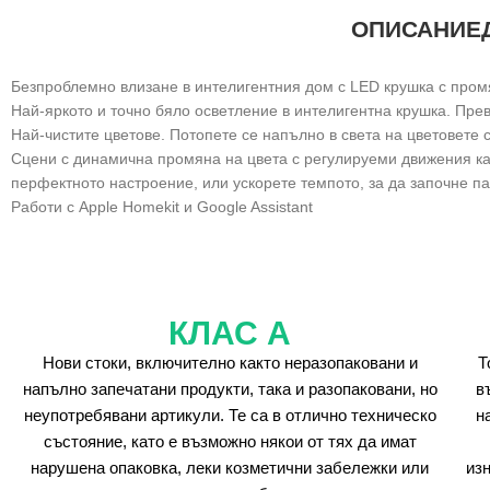
ОПИСАНИЕ
Безпроблемно влизане в интелигентния дом с LED крушка с промя
Най-яркото и точно бяло осветление в интелигентна крушка. Пре
Най-чистите цветове. Потопете се напълно в света на цветовете 
Сцени с динамична промяна на цвета с регулируеми движения кат
перфектното настроение, или ускорете темпото, за да започне п
Работи с Apple Homekit и Google Assistant
КЛАС А
Нови стоки, включително както неразопаковани и
Т
напълно запечатани продукти, така и разопаковани, но
в
неупотребявани артикули. Те са в отлично техническо
н
състояние, като е възможно някои от тях да имат
нарушена опаковка, леки козметични забележки или
из