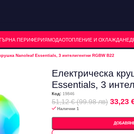
ЮТЪРНА ПЕРИФЕРИЯ
МОДА
ОТОПЛЕНИЕ И ОХЛАЖДАНЕ
Д
крушка Nanoleaf Essentials, 3 интелигентни RGBW B22
Електрическа кру
Essentials, 3 ин
Код:
19846
33,23 
51,12 € (99.98 лв)
Налични 1
ДОБАВЯНЕ