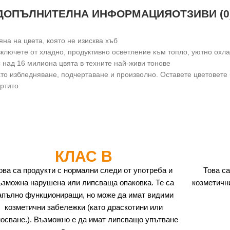
ДОПЪЛНИТЕЛНА ИНФОРМАЦИЯ
ОТЗИВИ (0
на на цвета, която не изисква хъб
включете от хладно, продуктивно осветление към топло, уютно охл
с над 16 милиона цвята в техните най-живи тонове
о избледняване, подчертаване и произволно. Оставете цветовете б
артито
КЛАС B
ова са продукти с нормални следи от употреба и
Това са
ъзможна нарушена или липсваща опаковка. Те са
козметичн
апълно функциониращи, но може да имат видими
козметични забележки (като драскотини или
носване.). Възможно е да имат липсващо упътване