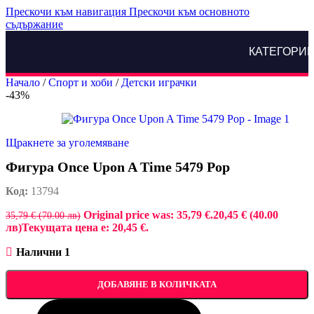
Прескочи към навигация
Прескочи към основното
съдържание
КАТЕГОРИ
Начало
/
Спорт и хоби
/
Детски играчки
-43%
Щракнете за уголемяване
Фигура Once Upon A Time 5479 Pop
Код:
13794
Original price was: 35,79 €.
20,45 € (40.00
35,79 € (70.00 лв)
лв)
Текущата цена е: 20,45 €.
Налични 1
ДОБАВЯНЕ В КОЛИЧКАТА