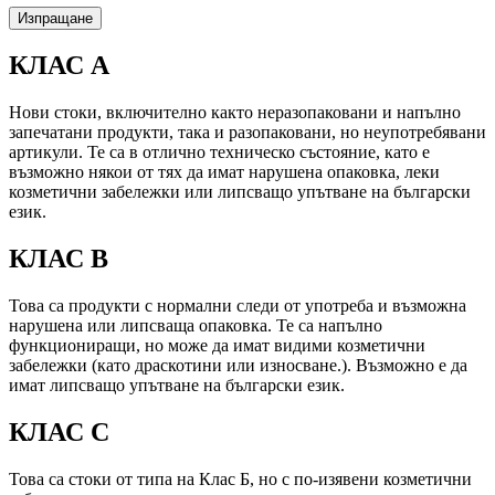
КЛАС А
Нови стоки, включително както неразопаковани и напълно
запечатани продукти, така и разопаковани, но неупотребявани
артикули. Те са в отлично техническо състояние, като е
възможно някои от тях да имат нарушена опаковка, леки
козметични забележки или липсващо упътване на български
език.
КЛАС B
Това са продукти с нормални следи от употреба и възможна
нарушена или липсваща опаковка. Те са напълно
функциониращи, но може да имат видими козметични
забележки (като драскотини или износване.). Възможно е да
имат липсващо упътване на български език.
КЛАС C
Това са стоки от типа на Клас Б, но с по-изявени козметични