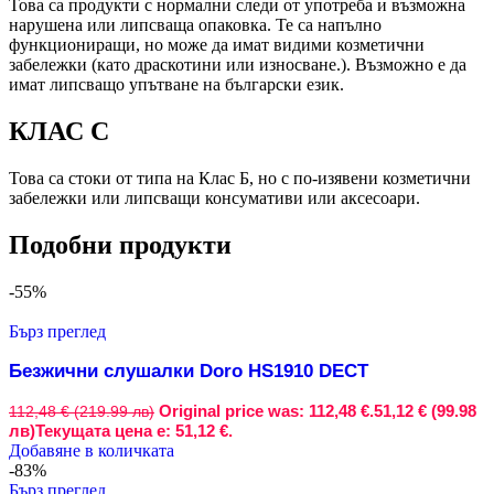
Това са продукти с нормални следи от употреба и възможна
нарушена или липсваща опаковка. Те са напълно
функциониращи, но може да имат видими козметични
забележки (като драскотини или износване.). Възможно е да
имат липсващо упътване на български език.
КЛАС C
Това са стоки от типа на Клас Б, но с по-изявени козметични
забележки или липсващи консумативи или аксесоари.
Подобни продукти
-55%
Бърз преглед
Безжични слушалки Doro HS1910 DECT
Original price was: 112,48 €.
51,12 € (99.98
112,48 € (219.99 лв)
лв)
Текущата цена е: 51,12 €.
Добавяне в количката
-83%
Бърз преглед