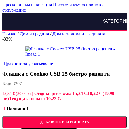
Прескочи към навигация
Прескочи към основното
съдържание
КАТЕГОРИ
Начало
/
Дом и градина
/
Други за дома и градината
-33%
Щракнете за уголемяване
Флашка с Cookeo USB 25 бистро рецепти
Код:
3297
Original price was: 15,34 €.
10,22 € (19.99
15,34 € (30.00 лв)
лв)
Текущата цена е: 10,22 €.
Налични 1
ДОБАВЯНЕ В КОЛИЧКАТА