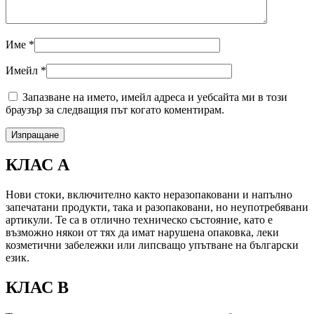
Име
*
Имейл
*
Запазване на името, имейл адреса и уебсайта ми в този
браузър за следващия път когато коментирам.
КЛАС А
Нови стоки, включително както неразопаковани и напълно
запечатани продукти, така и разопаковани, но неупотребявани
артикули. Те са в отлично техническо състояние, като е
възможно някои от тях да имат нарушена опаковка, леки
козметични забележки или липсващо упътване на български
език.
КЛАС B