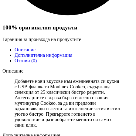
100% оригинални продукти
Гаранция за произхода на продуктите
Описание
Допълнителна информация
Отзиви (0)
Описание
Добавете нови вкусове към ежедневната си кухня
с USB флашката Moulinex Cookeo, съдържаща
селекция от 25 класически бистро рецепти.
Аксесоарът се свързва бързо и лесно с вашия
мултикукър Cookeo, за да ви предложи
вдъхновяващи и лесни за изпълнение ястия в стил
уютно бистро. Превъррете готвенето в
удоволствие и разнообразете менюто си само с
един клик.
Допълнителна информация