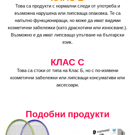
Това са продукти с нормални следи от употреба и
възможна нарушена или липсваща опаковка. Те са
напълно функциониращи, но може да имат видими
козметични забележки (като драскотини или износване.).
Възможно е да имат липсващо упътване на български
език.
КЛАС C
Това са стоки от типа на Клас Б, но с по-изявени
козметични забележки или липсващи консумативи или
аксесоари.
Подобни продукти