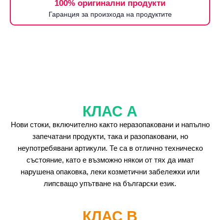
100% оригинални продукти
Гаранция за произхода на продуктите
КЛАС А
Нови стоки, включително както неразопаковани и напълно
запечатани продукти, така и разопаковани, но
неупотребявани артикули. Те са в отлично техническо
състояние, като е възможно някои от тях да имат
нарушена опаковка, леки козметични забележки или
липсващо упътване на български език.
КЛАС B