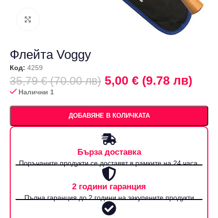
Щракнете за уголемяване
Флейта Voggy
Код:
4259
5,00 € (9.78 лв)
35,79 € (70.00 лв)
Налични 1
ДОБАВЯНЕ В КОЛИЧКАТА
Бърза доставка
Поръчаните продукти се доставят в рамките на 24 часа.
2 години гаранция
Пълна гаранция до 2 години на закупените продукти