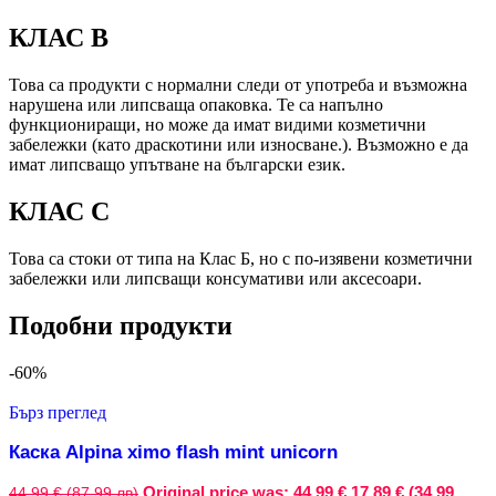
КЛАС B
Това са продукти с нормални следи от употреба и възможна
нарушена или липсваща опаковка. Те са напълно
функциониращи, но може да имат видими козметични
забележки (като драскотини или износване.). Възможно е да
имат липсващо упътване на български език.
КЛАС C
Това са стоки от типа на Клас Б, но с по-изявени козметични
забележки или липсващи консумативи или аксесоари.
Подобни продукти
-60%
Бърз преглед
Каска Alpina ximo flash mint unicorn
Original price was: 44,99 €.
17,89 € (34.99
44,99 € (87.99 лв)