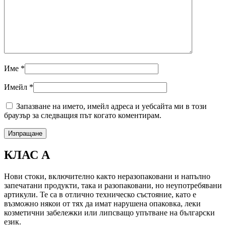
Име
*
Имейл
*
Запазване на името, имейл адреса и уебсайта ми в този
браузър за следващия път когато коментирам.
КЛАС А
Нови стоки, включително както неразопаковани и напълно
запечатани продукти, така и разопаковани, но неупотребявани
артикули. Те са в отлично техническо състояние, като е
възможно някои от тях да имат нарушена опаковка, леки
козметични забележки или липсващо упътване на български
език.