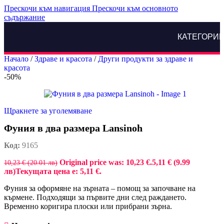
Прескочи към навигация
Прескочи към основното
съдържание
КАТЕГОРИ
Начало
/
Здраве и красота
/
Други продукти за здраве и
красота
-50%
Щракнете за уголемяване
Фуния в два размера Lansinoh
Код:
9165
Original price was: 10,23 €.
5,11 € (9.99
10,23 € (20.01 лв)
лв)
Текущата цена е: 5,11 €.
Фуния за оформяне на зърната – помощ за започване на
кърмене. Подходящи за първите дни след раждането.
Временно коригира плоски или прибрани зърна.