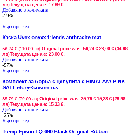
лв)
Текущата цена е: 17,89 €.
Добавяне в количката
-59%
Бърз преглед
Каска Uvex onyxx friends anthracite mat
Original price was: 56,24 €.
23,00 € (44.98
56,24 € (110.00 лв)
лв)
Текущата цена е: 23,00 €.
Добавяне в количката
-57%
Бърз преглед
Комплект за борба с целулита с HIMALAYA PINK
SALT efory®cosmetics
Original price was: 35,79 €.
15,33 € (29.98
35,79 € (70.00 лв)
лв)
Текущата цена е: 15,33 €.
Добавяне в количката
-25%
Бърз преглед
Тонер Epson LQ-690 Black Original Ribbon