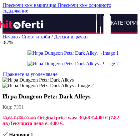
Прескочи към навигация
Прескочи към основното
съдържание
КАТЕГОРИ
Начало
/
Спорт и хоби
/
Детски играчки
-87%
Щракнете за уголемяване
Игра Dungeon Petz: Dark Alleys
Код:
7351
Original price was: 30,68 €.
4,00 € (7.82
30,68 € (60.00 лв)
лв)
Текущата цена е: 4,00 €.
Налични 1