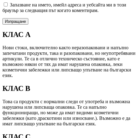
Запазване на името, имейл адреса и уебсайта ми в този
браузър за следващия път когато коментирам.
КЛАС А
Нови стоки, включително както неразопаковани и напълно
запечатани продукти, така и разопаковани, но неупотребявани
артикули. Те са в отлично техническо състояние, като е
възможно някои от тях да имат нарушена опаковка, леки
козметични забележки или липсващо упътване на български
език.
КЛАС B
Това са продукти с нормални следи от употреба и възможна
нарушена или липсваща опаковка. Те са напълно
функциониращи, но може да имат видими козметични
забележки (като драскотини или износване.). Възможно е да
имат липсващо упътване на български език.
КЛАС C