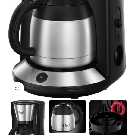
Щракнете за уголемяване