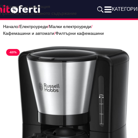
Прескочи към навигация
КАТЕГОРИ
Прескочи към основното съдържание
Начало
/
Електроуреди
/
Малки електроуреди
/
Кафемашини и автомати
/
Филтърни кафемашини
-60%