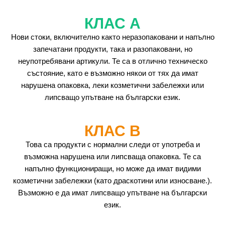
КЛАС А
Нови стоки, включително както неразопаковани и напълно
запечатани продукти, така и разопаковани, но
неупотребявани артикули. Те са в отлично техническо
състояние, като е възможно някои от тях да имат
нарушена опаковка, леки козметични забележки или
липсващо упътване на български език.
КЛАС B
Това са продукти с нормални следи от употреба и
възможна нарушена или липсваща опаковка. Те са
напълно функциониращи, но може да имат видими
козметични забележки (като драскотини или износване.).
Възможно е да имат липсващо упътване на български
език.