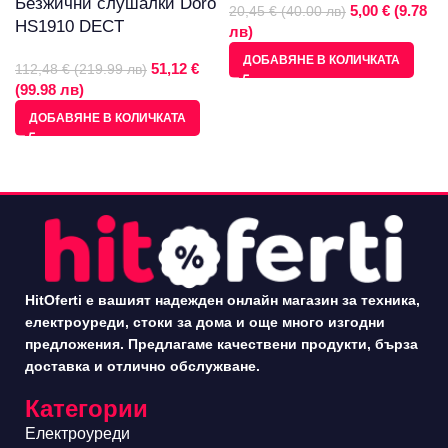
Безжични слушалки Doro
5,00 € (9.78
20,45 € (40.00 лв)
HS1910 DECT
лв)
ДОБАВЯНЕ В КОЛИЧКАТА
51,12 €
112,48 € (219.99 лв)
(99.98 лв)
ДОБАВЯНЕ В КОЛИЧКАТА
HitOferti е вашият надежден онлайн магазин за техника,
електроуреди, стоки за дома и още много изгодни
предложения. Предлагаме качествени продукти, бърза
доставка и отлично обслужване.
Категории
Електроуреди