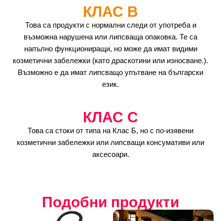
КЛАС B
Това са продукти с нормални следи от употреба и
възможна нарушена или липсваща опаковка. Те са
напълно функциониращи, но може да имат видими
козметични забележки (като драскотини или износване.).
Възможно е да имат липсващо упътване на български
език.
КЛАС C
Това са стоки от типа на Клас Б, но с по-изявени
козметични забележки или липсващи консумативи или
аксесоари.
Подобни продукти