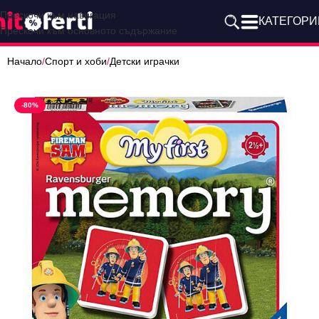
Прескочи към навигация
КАТЕГОРИ
Прескочи към основното съдържание
Начало
/
Спорт и хоби
/
Детски играчки
-80%