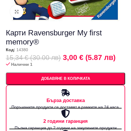
Щракнете за уголемяване
Карти Ravensburger My first
memory®
Код:
14380
3,00 € (5.87 лв)
15,34 € (30.00 лв)
Налични 1
ДОБАВЯНЕ В КОЛИЧКАТА
Бърза доставка
Поръчаните продукти се доставят в рамките на 24 часа.
2 години гаранция
Пълна гаранция до 2 години на закупените продукти