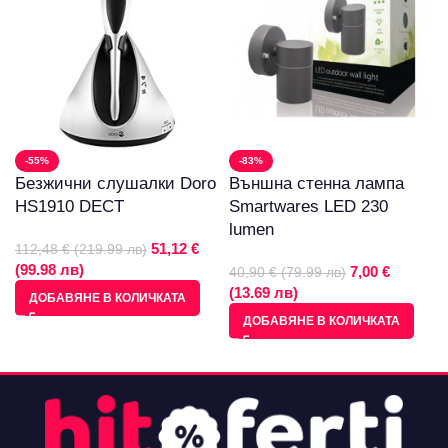
-55%
-83%
Безжични слушалки Doro
Външна стенна лампа
HS1910 DECT
Smartwares LED 230
lumen
51,12 €
112,48 € (219.99 лв)
(99.98 лв)
7,00 €
40,90 € (79.99 лв)
(13.69 лв)
ДОБАВЯНЕ В КОЛИЧКАТА
ДОБАВЯНЕ В КОЛИЧКАТА