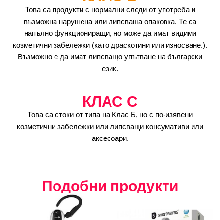
Това са продукти с нормални следи от употреба и
възможна нарушена или липсваща опаковка. Те са
напълно функциониращи, но може да имат видими
козметични забележки (като драскотини или износване.).
Възможно е да имат липсващо упътване на български
език.
КЛАС C
Това са стоки от типа на Клас Б, но с по-изявени
козметични забележки или липсващи консумативи или
аксесоари.
Подобни продукти