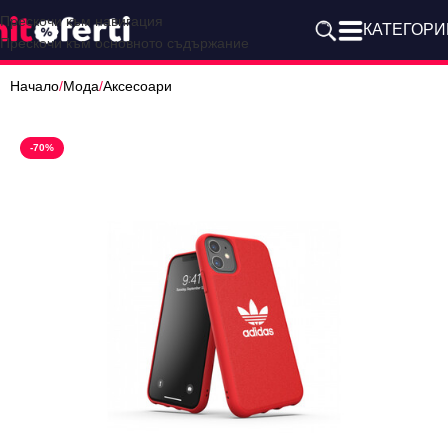
Прескочи към навигация
КАТЕГОРИ
Прескочи към основното съдържание
Начало
/
Мода
/
Аксесоари
-70%