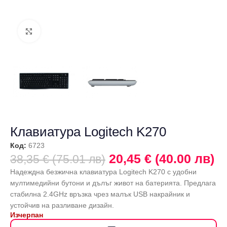
Щракнете за уголемяване
Клавиатура Logitech K270
Код:
6723
20,45 € (40.00 лв)
38,35 € (75.01 лв)
Надеждна безжична клавиатура Logitech K270 с удобни
мултимедийни бутони и дълъг живот на батерията. Предлага
стабилна 2.4GHz връзка чрез малък USB накрайник и
устойчив на разливане дизайн.
Изчерпан