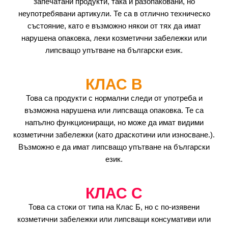
запечатани продукти, така и разопаковани, но
неупотребявани артикули. Те са в отлично техническо
състояние, като е възможно някои от тях да имат
нарушена опаковка, леки козметични забележки или
липсващо упътване на български език.
КЛАС B
Това са продукти с нормални следи от употреба и
възможна нарушена или липсваща опаковка. Те са
напълно функциониращи, но може да имат видими
козметични забележки (като драскотини или износване.).
Възможно е да имат липсващо упътване на български
език.
КЛАС C
Това са стоки от типа на Клас Б, но с по-изявени
козметични забележки или липсващи консумативи или