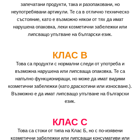
запечатани продукти, така и разопаковани, но
неупотребявани артикули. Те са в отлично техническо
състояние, като е възможно някои от тях да имат
нарушена опаковка, леки козметични забележки или
липсващо упътване на български език.
КЛАС B
Това са продукти с нормални следи от употреба и
възможна нарушена или липсваща опаковка. Те са
напълно функциониращи, но може да имат видими
козметични забележки (като драскотини или износване.).
Възможно е да имат липсващо упътване на български
език.
КЛАС C
Това са стоки от типа на Клас Б, но с по-изявени
козметични забележки или липсващи консумативи или