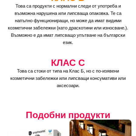
Това са продукти с нормални следи от употреба и
възможна нарушена или липсваща опаковка. Те са
напълно функциониращи, но може да имат видими
козметични забележки (като драскотини или износване.).
Възможно е да имат липсващо упътване на български
език.
КЛАС C
Това са стоки от типа на Клас Б, но с по-изявени
козметични забележки или липсващи консумативи или
аксесоари.
Подобни продукти