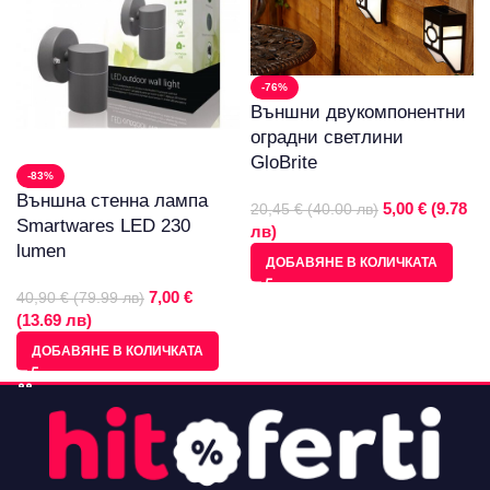
-76%
Външни двукомпонентни
оградни светлини
GloBrite
-83%
Външна стенна лампа
5,00 € (9.78
20,45 € (40.00 лв)
Smartwares LED 230
лв)
lumen
ДОБАВЯНЕ В КОЛИЧКАТА
7,00 €
40,90 € (79.99 лв)
(13.69 лв)
ДОБАВЯНЕ В КОЛИЧКАТА