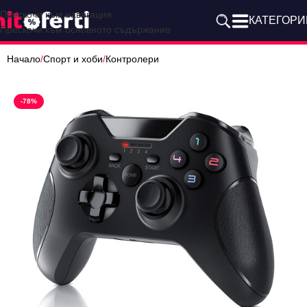
Прескочи към навигация
КАТЕГОРИ
Прескочи към основното съдържание
Начало
/
Спорт и хоби
/
Контролери
-78%