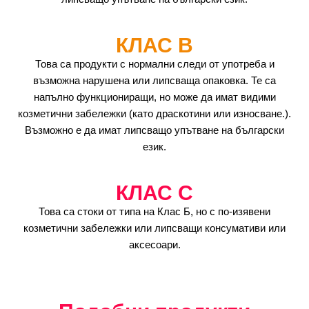
КЛАС B
Това са продукти с нормални следи от употреба и
възможна нарушена или липсваща опаковка. Те са
напълно функциониращи, но може да имат видими
козметични забележки (като драскотини или износване.).
Възможно е да имат липсващо упътване на български
език.
КЛАС C
Това са стоки от типа на Клас Б, но с по-изявени
козметични забележки или липсващи консумативи или
аксесоари.