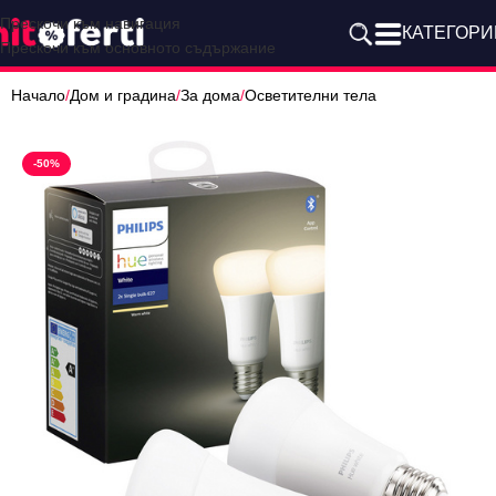
Прескочи към навигация
КАТЕГОРИ
Прескочи към основното съдържание
Начало
/
Дом и градина
/
За дома
/
Осветителни тела
-50%