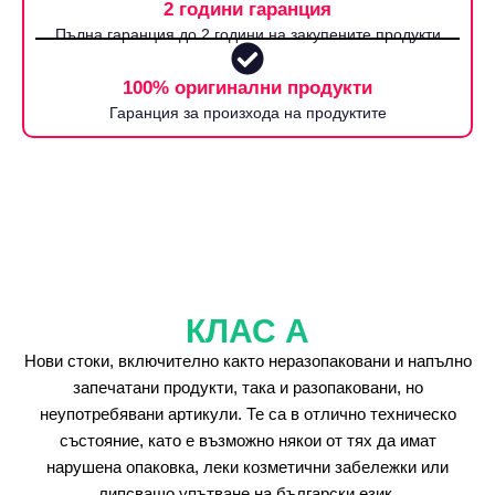
2 години гаранция
Пълна гаранция до 2 години на закупените продукти
100% оригинални продукти
Гаранция за произхода на продуктите
КЛАС А
Нови стоки, включително както неразопаковани и напълно
запечатани продукти, така и разопаковани, но
неупотребявани артикули. Те са в отлично техническо
състояние, като е възможно някои от тях да имат
нарушена опаковка, леки козметични забележки или
липсващо упътване на български език.