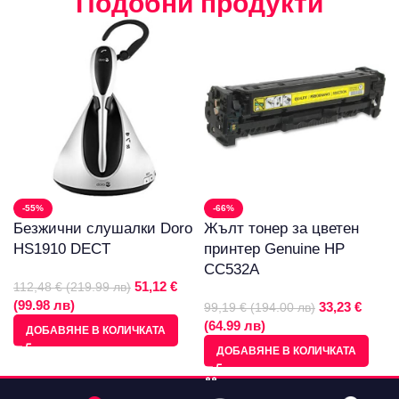
Подобни продукти
-55%
-66%
Безжични слушалки Doro
Жълт тонер за цветен
HS1910 DECT
принтер Genuine HP
CC532A
51,12 €
112,48 € (219.99 лв)
(99.98 лв)
33,23 €
99,19 € (194.00 лв)
(64.99 лв)
ДОБАВЯНЕ В КОЛИЧКАТА
ДОБАВЯНЕ В КОЛИЧКАТА