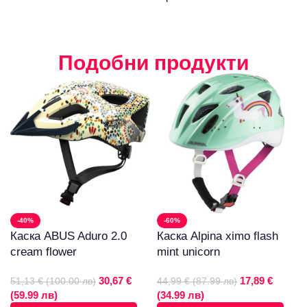
Подобни продукти
-40%
-60%
Каска ABUS Aduro 2.0
Каска Alpina ximo flash
cream flower
mint unicorn
30,67 €
17,89 €
51,13 € (100.00 лв)
44,99 € (87.99 лв)
(59.99 лв)
(34.99 лв)