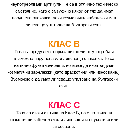
неупотребявани артикули. Те са в отлично техническо
състояние, като е възможно някои от тях да имат
нарушена опаковка, леки козметични забележки или
липсващо упътване на български език.
КЛАС B
Това са продукти с нормални следи от употреба и
възможна нарушена или липсваща опаковка. Те са
напълно функциониращи, но може да имат видими
козметични забележки (като драскотини или износване.).
Възможно е да имат липсващо упътване на български
език.
КЛАС C
Това са стоки от типа на Клас Б, но с по-изявени
козметични забележки или липсващи консумативи или
аксесоари.