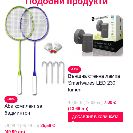
Подобни продукти
-83%
Външна стенна лампа
Smartwares LED 230
lumen
-48%
7,00 €
40,90 € (79.99 лв)
Abs комплект за
(13.69 лв)
бадминтон
ДОБАВЯНЕ В КОЛИЧКАТА
25,56 €
49,08 € (95.99 лв)
(49.99 лв)