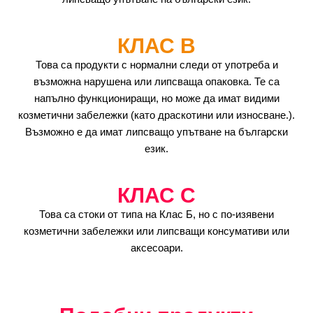
КЛАС B
Това са продукти с нормални следи от употреба и
възможна нарушена или липсваща опаковка. Те са
напълно функциониращи, но може да имат видими
козметични забележки (като драскотини или износване.).
Възможно е да имат липсващо упътване на български
език.
КЛАС C
Това са стоки от типа на Клас Б, но с по-изявени
козметични забележки или липсващи консумативи или
аксесоари.