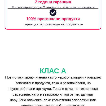
2 години гаранция
Пълна гаранция до 2 години на закупените продукти
100% оригинални продукти
Гаранция за произхода на продуктите
КЛАС А
Нови стоки, включително както неразопаковани и напълно
запечатани продукти, така и разопаковани, но
неупотребявани артикули. Те са в отлично техническо
състояние, като е възможно някои от тях да имат
нарушена опаковка, леки козметични забележки или
липсващо упътване на български език.