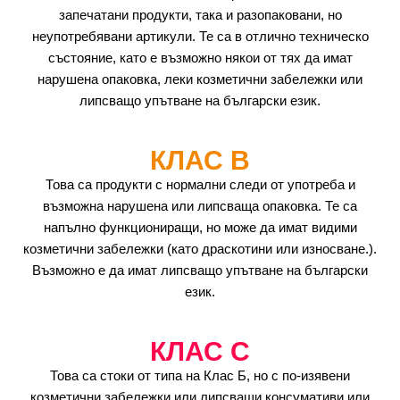
запечатани продукти, така и разопаковани, но
неупотребявани артикули. Те са в отлично техническо
състояние, като е възможно някои от тях да имат
нарушена опаковка, леки козметични забележки или
липсващо упътване на български език.
КЛАС B
Това са продукти с нормални следи от употреба и
възможна нарушена или липсваща опаковка. Те са
напълно функциониращи, но може да имат видими
козметични забележки (като драскотини или износване.).
Възможно е да имат липсващо упътване на български
език.
КЛАС C
Това са стоки от типа на Клас Б, но с по-изявени
козметични забележки или липсващи консумативи или