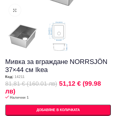
Щракнете за уголемяване
Мивка за вграждане NORRSJÖN
37×44 см Ikea
Код:
14211
51,12 € (99.98
81,81 € (160.01 лв)
лв)
Налични 1
ДОБАВЯНЕ В КОЛИЧКАТА