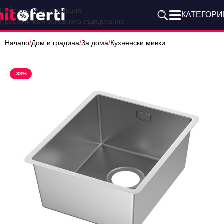
Прескочи към навигация
КАТЕГОРИ
Прескочи към основното съдържание
Начало
/
Дом и градина
/
За дома
/
Кухненски мивки
-38%