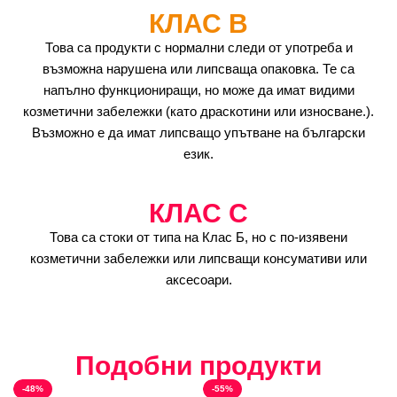
КЛАС B
Това са продукти с нормални следи от употреба и
възможна нарушена или липсваща опаковка. Те са
напълно функциониращи, но може да имат видими
козметични забележки (като драскотини или износване.).
Възможно е да имат липсващо упътване на български
език.
КЛАС C
Това са стоки от типа на Клас Б, но с по-изявени
козметични забележки или липсващи консумативи или
аксесоари.
Подобни продукти
-48%
-55%