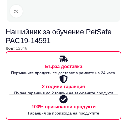
Щракнете за уголемяване
Нашийник за обучение PetSafe
‎PAC19-14591
Код:
12346
Бърза доставка
Поръчаните продукти се доставят в рамките на 24 часа.
2 години гаранция
Пълна гаранция до 2 години на закупените продукти
100% оригинални продукти
Гаранция за произхода на продуктите