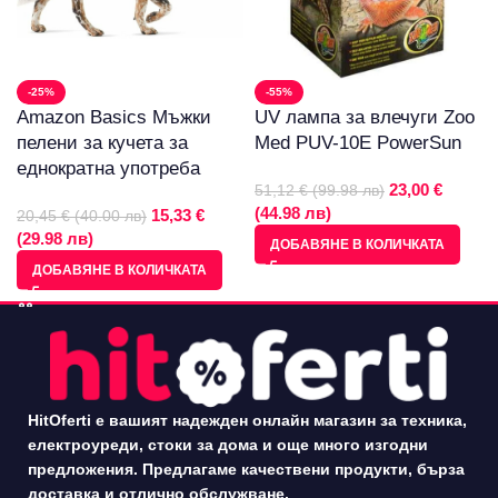
-25%
-55%
Amazon Basics Мъжки
UV лампа за влечуги Zoo
пелени за кучета за
Med PUV-10E PowerSun
еднократна употреба
23,00 €
51,12 € (99.98 лв)
(44.98 лв)
15,33 €
20,45 € (40.00 лв)
(29.98 лв)
ДОБАВЯНЕ В КОЛИЧКАТА
ДОБАВЯНЕ В КОЛИЧКАТА
HitOferti е вашият надежден онлайн магазин за техника,
електроуреди, стоки за дома и още много изгодни
предложения. Предлагаме качествени продукти, бърза
доставка и отлично обслужване.