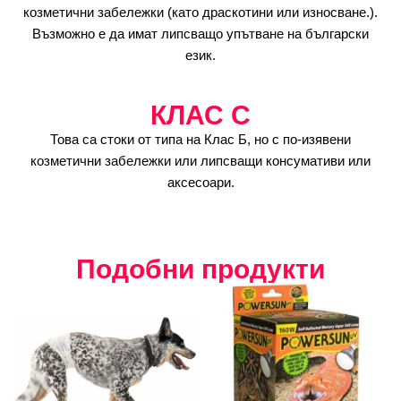
козметични забележки (като драскотини или износване.).
Възможно е да имат липсващо упътване на български
език.
КЛАС C
Това са стоки от типа на Клас Б, но с по-изявени
козметични забележки или липсващи консумативи или
аксесоари.
Подобни продукти