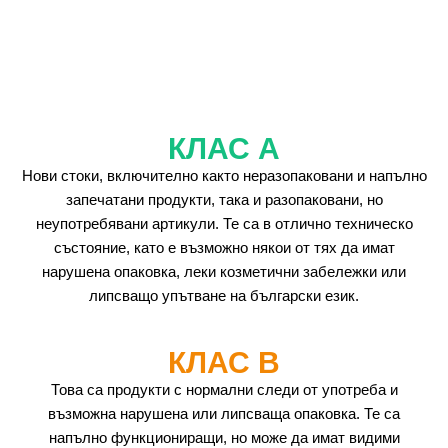
КЛАС А
Нови стоки, включително както неразопаковани и напълно
запечатани продукти, така и разопаковани, но
неупотребявани артикули. Те са в отлично техническо
състояние, като е възможно някои от тях да имат
нарушена опаковка, леки козметични забележки или
липсващо упътване на български език.
КЛАС B
Това са продукти с нормални следи от употреба и
възможна нарушена или липсваща опаковка. Те са
напълно функциониращи, но може да имат видими