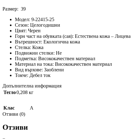
Размер: 39
Модел:
9-22415-25
Сезон:
Целогодишни
Цвят:
Черен
Горн част на обувката (сая):
Естествена кожа – Лицева
Вътрешност:
Екологична кожа
Стелка:
Кожа
Подвижни стелки:
He
Подметка:
Висококачествен материал
Материал на тока:
Висококачествен материал
Вид върхове:
Заоблени
Токче:
Дебел ток
Допълнителна информация
Тегло
0,208 кг
Клас
A
Отзиви (0)
Отзиви