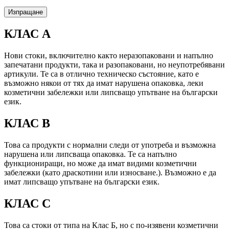
КЛАС А
Нови стоки, включително както неразопаковани и напълно
запечатани продукти, така и разопаковани, но неупотребявани
артикули. Те са в отлично техническо състояние, като е
възможно някои от тях да имат нарушена опаковка, леки
козметични забележки или липсващо упътване на български
език.
КЛАС B
Това са продукти с нормални следи от употреба и възможна
нарушена или липсваща опаковка. Те са напълно
функциониращи, но може да имат видими козметични
забележки (като драскотини или износване.). Възможно е да
имат липсващо упътване на български език.
КЛАС C
Това са стоки от типа на Клас Б, но с по-изявени козметични