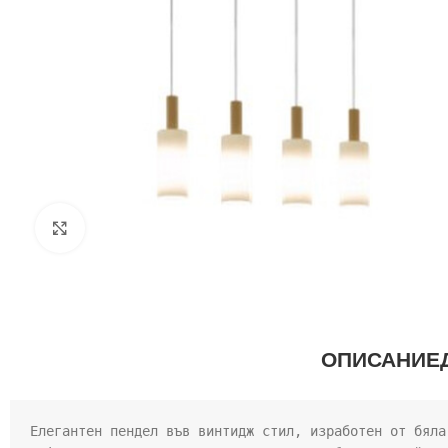
Щракнете за уголемяване
ОПИСАНИЕ
Елегантен пендел във винтидж стил, изработен от бяла