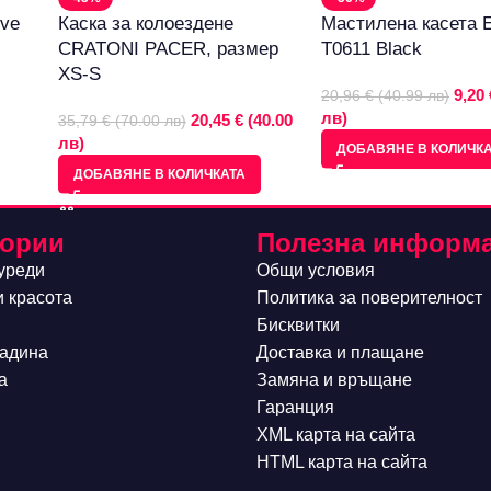
ive
Каска за колоездене
Мастилена касета
CRATONI PACER, размер
T0611 Black
XS-S
9,20 
20,96 € (40.99 лв)
лв)
20,45 € (40.00
35,79 € (70.00 лв)
лв)
ДОБАВЯНЕ В КОЛИЧК
ДОБАВЯНЕ В КОЛИЧКАТА
гории
Полезна информ
уреди
Общи условия
и красота
Политика за поверителност
Бисквитки
радина
Доставка и плащане
а
Замяна и връщане
Гаранция
XML карта на сайта
HTML карта на сайта