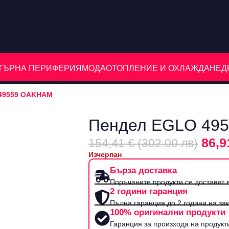
ЮТЪРНА ПЕРИФЕРИЯ
МОДА
ОТОПЛЕНИЕ И ОХЛАЖДАНЕ
Д
49559 OAKHAM
Пендел EGLO 49
86,9
154,41 € (302.00 лв)
Изчерпан
Бърза доставка
Поръчаните продукти се доставят в
2 години гаранция
Пълна гаранция до 2 години на за
100% оригинални продукти
Гаранция за произхода на продукт