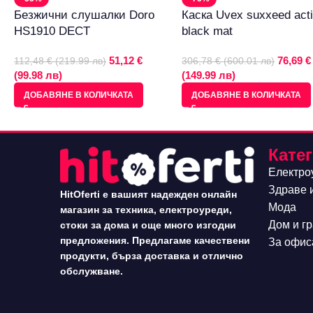
Безжични слушалки Doro
Каска Uvex suxxeed act
HS1910 DECT
black mat
51,12 €
76,69 €
112,48 € (219.99 лв)
306,78 € (600.01 лв)
(99.98 лв)
(149.99 лв)
ДОБАВЯНЕ В КОЛИЧКАТА
ДОБАВЯНЕ В КОЛИЧКАТА
Кате
Електро
Здраве 
HitOferti е вашият надежден онлайн
Мода
магазин за техника, електроуреди,
Дом и г
стоки за дома и още много изгодни
предложения. Предлагаме качествени
За офис
продукти, бърза доставка и отлично
обслужване.