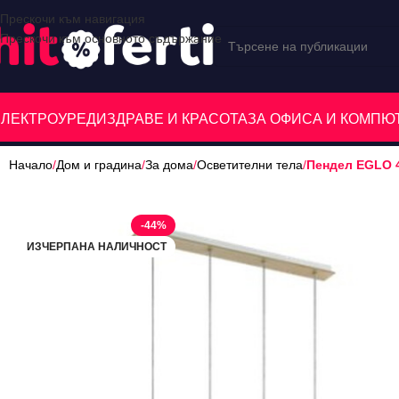
Прескочи към навигация
Прескочи към основното съдържание
ЕЛЕКТРОУРЕДИ
ЗДРАВЕ И КРАСОТА
ЗА ОФИСА И КОМП
Начало
/
Дом и градина
/
За дома
/
Осветителни тела
/
Пендел EGLO 
-44%
ИЗЧЕРПАНА НАЛИЧНОСТ