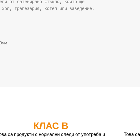
ели от сатенирано стъкло, който ще 

 хол, трапезария, хотел или заведение.

КЛАС B
ова са продукти с нормални следи от употреба и
Това са