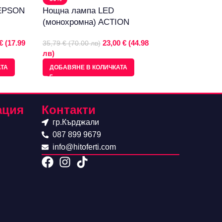
 EPSON
Нощна лампа LED
Тонер касета –
(монохромна) ACTION
Olivetti B0521
€ (17.99
23,00 € (44.98
35,79 € (70.00 лв)
34,77 € (68.00 лв)
лв)
лв)
АТА
ДОБАВЯНЕ В КОЛИЧКАТА
ДОБАВЯНЕ В КО
ация
Контакти
гр.Кърджали
087 899 9679
info@hitoferti.com