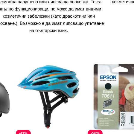
ъзможна нарушена или липсваща опаковка. Те са
козметичн
апълно функциониращи, но може да имат видими
козметични забележки (като драскотини или
носване.). Възможно е да имат липсващо упътване
на български език.
-43%
-56%