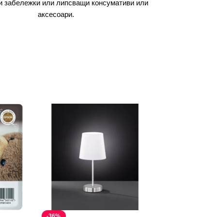
и забележки или липсващи консумативи или
аксесоари.
-36%
-41%