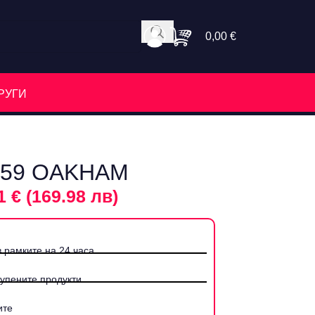
0,00
€
РУГИ
559 OAKHAM
1 € (169.98 лв)
 рамките на 24 часа.
купените продукти
ите