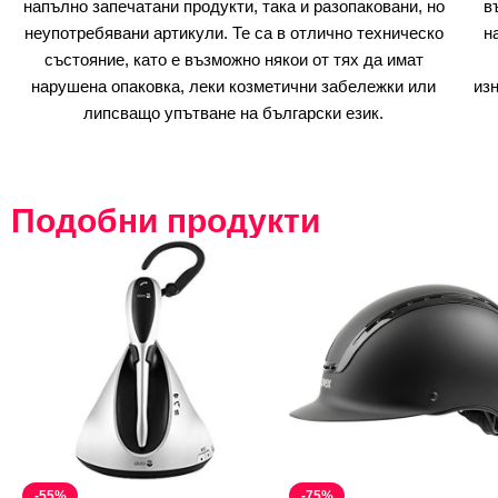
напълно запечатани продукти, така и разопаковани, но
в
неупотребявани артикули. Те са в отлично техническо
н
състояние, като е възможно някои от тях да имат
нарушена опаковка, леки козметични забележки или
из
липсващо упътване на български език.
Подобни продукти
-55%
-75%