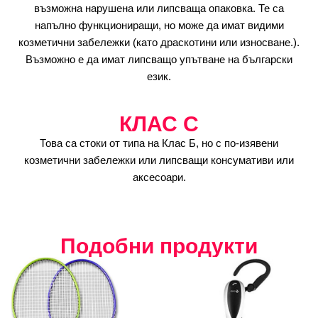
възможна нарушена или липсваща опаковка. Те са
напълно функциониращи, но може да имат видими
козметични забележки (като драскотини или износване.).
Възможно е да имат липсващо упътване на български
език.
КЛАС C
Това са стоки от типа на Клас Б, но с по-изявени
козметични забележки или липсващи консумативи или
аксесоари.
Подобни продукти