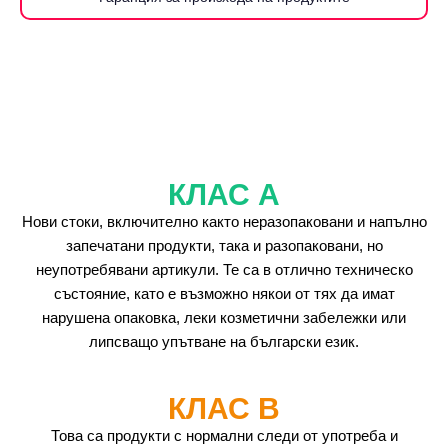
КЛАС А
Нови стоки, включително както неразопаковани и напълно
запечатани продукти, така и разопаковани, но
неупотребявани артикули. Те са в отлично техническо
състояние, като е възможно някои от тях да имат
нарушена опаковка, леки козметични забележки или
липсващо упътване на български език.
КЛАС B
Това са продукти с нормални следи от употреба и