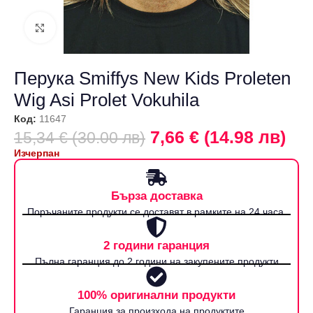
Щракнете за уголемяване
Перука Smiffys New Kids Proleten
Wig Asi Prolet Vokuhila
Код:
11647
7,66 € (14.98 лв)
15,34 € (30.00 лв)
Изчерпан
Бърза доставка
Поръчаните продукти се доставят в рамките на 24 часа.
2 години гаранция
Пълна гаранция до 2 години на закупените продукти
100% оригинални продукти
Гаранция за произхода на продуктите