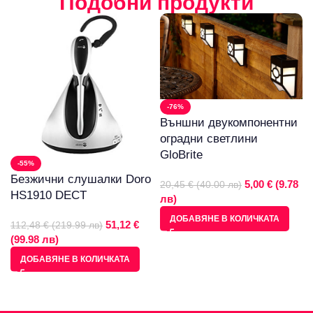
Подобни продукти
-76%
Външни двукомпонентни
оградни светлини
GloBrite
-55%
Безжични слушалки Doro
5,00 € (9.78
20,45 € (40.00 лв)
HS1910 DECT
лв)
ДОБАВЯНЕ В КОЛИЧКАТА
51,12 €
112,48 € (219.99 лв)
(99.98 лв)
ДОБАВЯНЕ В КОЛИЧКАТА