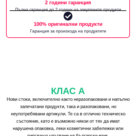
2 години гаранция
Пълна гаранция до 2 години на закупените продукти
100% оригинални продукти
Гаранция за произхода на продуктите
КЛАС А
Нови стоки, включително както неразопаковани и напълно
запечатани продукти, така и разопаковани, но
неупотребявани артикули. Те са в отлично техническо
състояние, като е възможно някои от тях да имат
нарушена опаковка, леки козметични забележки или
липсващо упътване на български език.