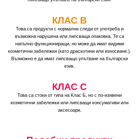
КЛАС B
Това са продукти с нормални следи от употреба и
възможна нарушена или липсваща опаковка. Те са
напълно функциониращи, но може да имат видими
козметични забележки (като драскотини или износване.).
Възможно е да имат липсващо упътване на български
език.
КЛАС C
Това са стоки от типа на Клас Б, но с по-изявени
козметични забележки или липсващи консумативи или
аксесоари.