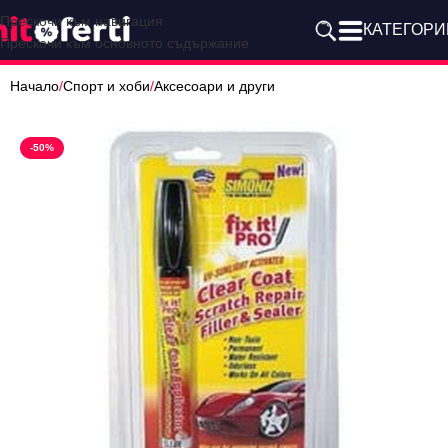
Прескочи към навигация
КАТЕГОРИ
Прескочи към основното съдържание
Начало
/
Спорт и хоби
/
Аксесоари и други
-50%