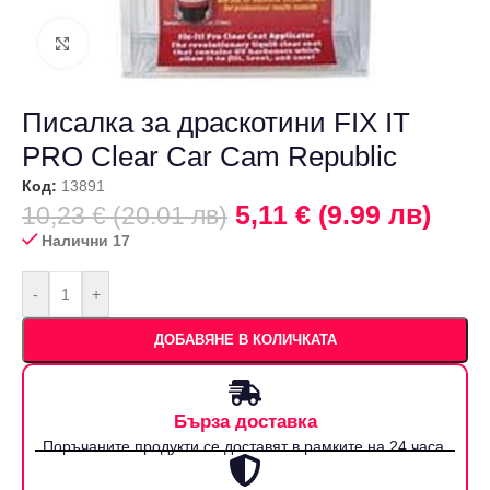
Щракнете за уголемяване
Писалка за драскотини FIX IT
PRO Clear Car Cam Republic
Код:
13891
5,11 € (9.99 лв)
10,23 € (20.01 лв)
Налични 17
-
+
ДОБАВЯНЕ В КОЛИЧКАТА
Бърза доставка
Поръчаните продукти се доставят в рамките на 24 часа.