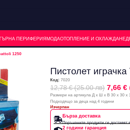
ЮТЪРНА ПЕРИФЕРИЯ
МОДА
ОТОПЛЕНИЕ И ОХЛАЖДАНЕ
Д
attoli 1250
Пистолет играчка V
Код:
7020
7,66 € 
12,78 € (25.00 лв)
Размери на артикула Д x Ш x В 30 x 30 x
Подходящо за деца над 4 години
Изчерпан
Бърза доставка
Поръчаните продукти се доставят в
2 години гаранция