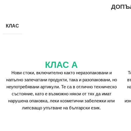
ДОПЪ
КЛАС
КЛАС А
Нови стоки, включително както неразопаковани и
Т
напълно запечатани продукти, така и разопаковани, но
в
неупотребявани артикули. Те са в отлично техническо
н
състояние, като е възможно някои от тях да имат
нарушена опаковка, леки козметични забележки или
из
липсващо упътване на български език.