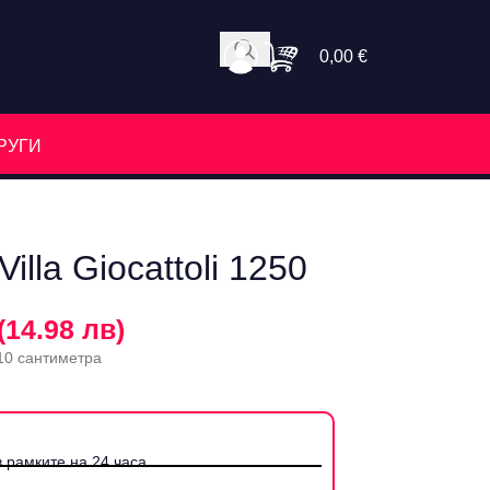
0,00
€
РУГИ
illa Giocattoli 1250
(14.98 лв)
 10 сантиметра
 рамките на 24 часа.