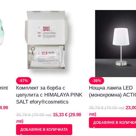
-57%
-36%
mint
Комплект за борба с
Нощна лампа LED
целулита с HIMALAYA PINK
(монохромна) ACT
SALT efory®cosmetics
4.99
23,00
35,79 € (70.00 лв)
лв)
15,33 € (29.98
35,79 € (70.00 лв)
лв)
ДОБАВЯНЕ В КОЛИЧК
ДОБАВЯНЕ В КОЛИЧКАТА