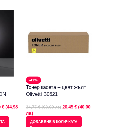
-72%
Цветен тонер B
119,64 € (234.00 л
(64.99 лв)
-41%
ДОБАВЯНЕ В КО
Тонер касета – цвят жълт
ION
Olivetti B0521
 € (44.98
20,45 € (40.00
34,77 € (68.00 лв)
лв)
АТА
ДОБАВЯНЕ В КОЛИЧКАТА