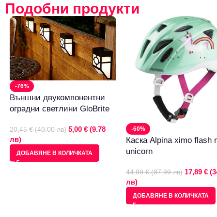
Подобни продукти
-76%
Външни двукомпонентни
оградни светлини GloBrite
5,00 € (9.78
-60%
20,45 € (40.00 лв)
лв)
Каска Alpina ximo flash 
unicorn
ДОБАВЯНЕ В КОЛИЧКАТА
17,89 € (3
44,99 € (87.99 лв)
лв)
ДОБАВЯНЕ В КОЛИЧКАТА