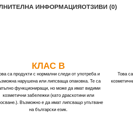
ЛНИТЕЛНА ИНФОРМАЦИЯ
ОТЗИВИ (0)
КЛАС B
ова са продукти с нормални следи от употреба и
Това са
ъзможна нарушена или липсваща опаковка. Те са
козметичн
апълно функциониращи, но може да имат видими
козметични забележки (като драскотини или
носване.). Възможно е да имат липсващо упътване
на български език.