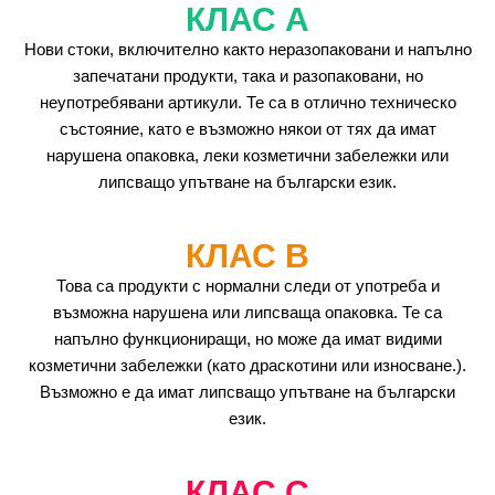
КЛАС А
Нови стоки, включително както неразопаковани и напълно
запечатани продукти, така и разопаковани, но
неупотребявани артикули. Те са в отлично техническо
състояние, като е възможно някои от тях да имат
нарушена опаковка, леки козметични забележки или
липсващо упътване на български език.
КЛАС B
Това са продукти с нормални следи от употреба и
възможна нарушена или липсваща опаковка. Те са
напълно функциониращи, но може да имат видими
козметични забележки (като драскотини или износване.).
Възможно е да имат липсващо упътване на български
език.
КЛАС C