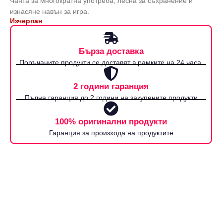
Чанта за многократна употреба, лесна за съхранение и
изнасяне навън за игра.
Изчерпан
Бърза доставка
Поръчаните продукти се доставят в рамките на 24 часа.
2 години гаранция
Пълна гаранция до 2 години на закупените продукти
100% оригинални продукти
Гаранция за произхода на продуктите