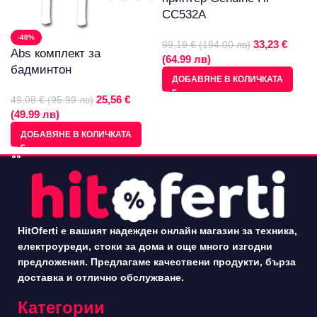
CC532A
-48%
33,23 €
99,19 € (194.00 лв)
Abs комплект за
(64.99 лв)
бадминтон
ДОБАВЯНЕ В КОЛИЧКАТА
25,56 €
49,08 € (95.99 лв)
(49.99 лв)
ДОБАВЯНЕ В КОЛИЧКАТА
HitOferti е вашият надежден онлайн магазин за техника,
електроуреди, стоки за дома и още много изгодни
предложения. Предлагаме качествени продукти, бърза
доставка и отлично обслужване.
Категории