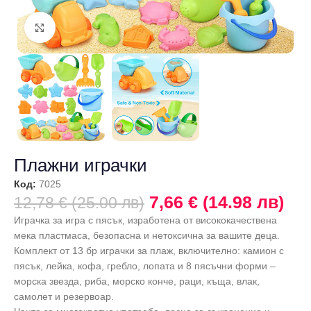
Щракнете за уголемяване
Плажни играчки
Код:
7025
7,66 € (14.98 лв)
12,78 € (25.00 лв)
Играчка за игра с пясък, изработена от висококачествена
мека пластмаса, безопасна и нетоксична за вашите деца.
Комплект от 13 бр играчки за плаж, включително: камион с
пясък, лейка, кофа, гребло, лопата и 8 пясъчни форми –
морска звезда, риба, морско конче, раци, къща, влак,
самолет и резервоар.