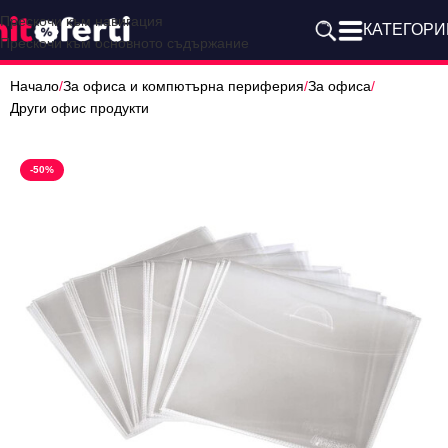
Прескочи към навигация
КАТЕГОРИ
Прескочи към основното съдържание
Начало
/
За офиса и компютърна периферия
/
За офиса
/
Други офис продукти
-50%