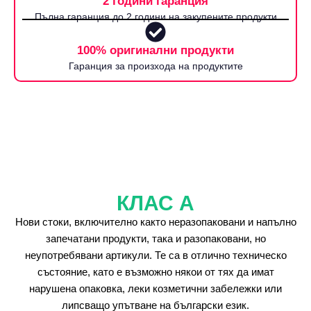
2 години гаранция
Пълна гаранция до 2 години на закупените продукти
100% оригинални продукти
Гаранция за произхода на продуктите
КЛАС А
Нови стоки, включително както неразопаковани и напълно
запечатани продукти, така и разопаковани, но
неупотребявани артикули. Те са в отлично техническо
състояние, като е възможно някои от тях да имат
нарушена опаковка, леки козметични забележки или
липсващо упътване на български език.