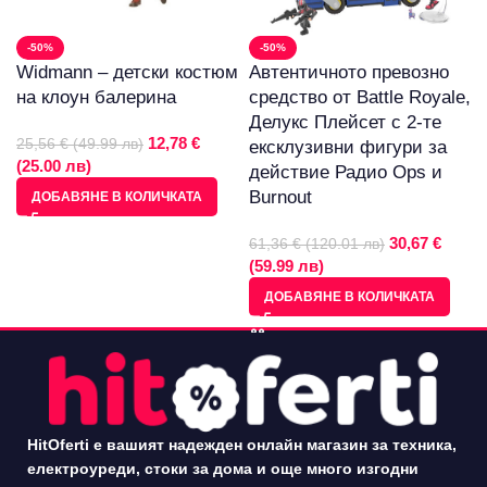
-50%
-50%
Widmann – детски костюм
Автентичното превозно
на клоун балерина
средство от Battle Royale,
Делукс Плейсет с 2-те
12,78 €
25,56 € (49.99 лв)
ексклузивни фигури за
(25.00 лв)
действие Радио Ops и
Burnout
ДОБАВЯНЕ В КОЛИЧКАТА
30,67 €
61,36 € (120.01 лв)
(59.99 лв)
ДОБАВЯНЕ В КОЛИЧКАТА
HitOferti е вашият надежден онлайн магазин за техника,
електроуреди, стоки за дома и още много изгодни