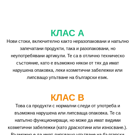
КЛАС А
Нови стоки, включително както неразопаковани и напълно
запечатани продукти, така и разопаковани, но
неупотребявани артикули. Те са в отлично техническо
състояние, като е възможно някои от тях да имат
нарушена опаковка, леки козметични забележки или
липсващо упътване на български език.
КЛАС B
Това са продукти с нормални следи от употреба и
възможна нарушена или липсваща опаковка. Те са
напълно функциониращи, но може да имат видими
козметични забележки (като драскотини или износване.).
Възможно е да имат липсващо упътване на български