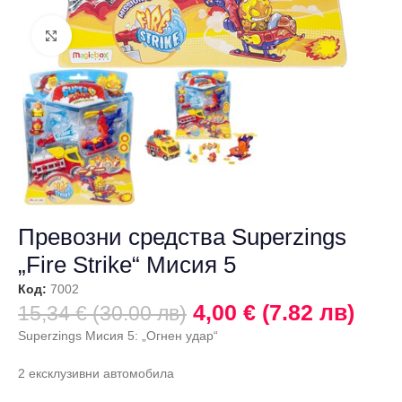
Щракнете за уголемяване
Превозни средства Superzings
„Fire Strike“ Мисия 5
Код:
7002
4,00 € (7.82 лв)
15,34 € (30.00 лв)
Superzings Мисия 5: „Огнен удар“
2 ексклузивни автомобила