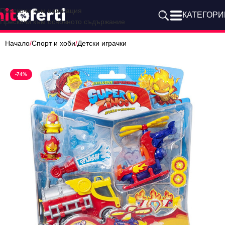
Прескочи към навигация
КАТЕГОРИ
Прескочи към основното съдържание
Начало
/
Спорт и хоби
/
Детски играчки
-74%