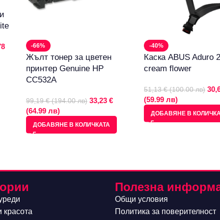
ни
ite
78
-66%
-40%
Жълт тонер за цветен
Каска ABUS Aduro 2
принтер Genuine HP
cream flower
CC532A
30,
51,13 € (100.00 лв)
(59.99 лв)
33,23 €
99,19 € (194.00 лв)
(64.99 лв)
ДОБАВЯНЕ В КОЛИЧК
ДОБАВЯНЕ В КОЛИЧКАТА
гории
Полезна информ
уреди
Общи условия
и красота
Политика за поверителност