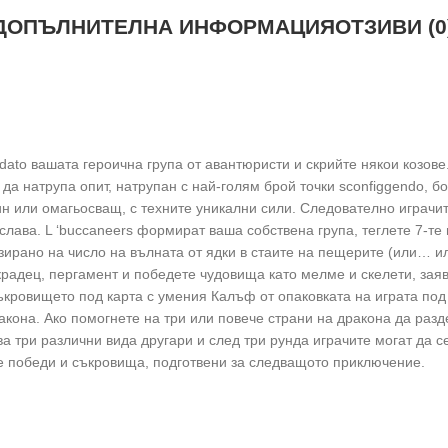
ДОПЪЛНИТЕЛНА ИНФОРМАЦИЯ
ОТЗИВИ (0
dato вашата героична група от авантюристи и скрийте някои козове.
 да натрупа опит, натрупан с най-голям брой точки sconfiggendo, 
ин или омагьосващ, с техните уникални сили. Следователно играчит
лава. L ‘buccaneers формират ваша собствена група, теглете 7-те 
зирано на число на вълната от ядки в стаите на пещерите (или… ил
, крадец, пергамент и победете чудовища като мелме и скелети, зая
 съкровището под карта с умения Калъф от опаковката на играта по
акона. Ако помогнете на три или повече страни на дракона да раз
а три различни вида другари и след три рунда играчите могат да се
ите победи и съкровища, подготвени за следващото приключение.