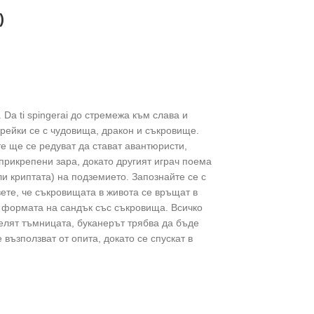
)
 Da ti spingerai до стремежа към слава и
борейки се с чудовища, дракон и съкровище.
е ще се редуват да стават авантюристи,
прикрепени зара, докато другият играч поема
и криптата) на подземието. Запознайте се с
вете, че съкровищата в живота се връщат в
д формата на сандък със съкровища. Всичко
делят тъмницата, буканерът трябва да бъде
 възползват от опита, докато се спускат в