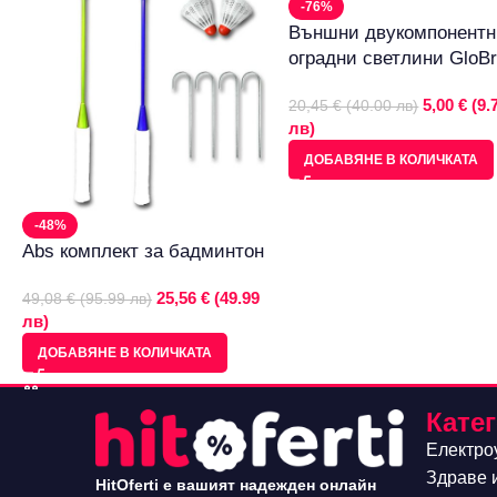
-76%
Външни двукомпонент
оградни светлини GloBr
5,00 € (9.
20,45 € (40.00 лв)
лв)
ДОБАВЯНЕ В КОЛИЧКАТА
-48%
Abs комплект за бадминтон
25,56 € (49.99
49,08 € (95.99 лв)
лв)
ДОБАВЯНЕ В КОЛИЧКАТА
Кате
Електро
Здраве 
HitOferti е вашият надежден онлайн