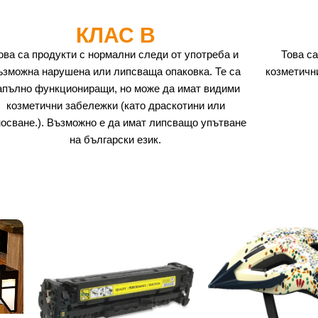
КЛАС B
ова са продукти с нормални следи от употреба и
Това са
ъзможна нарушена или липсваща опаковка. Те са
козметичн
апълно функциониращи, но може да имат видими
козметични забележки (като драскотини или
носване.). Възможно е да имат липсващо упътване
на български език.