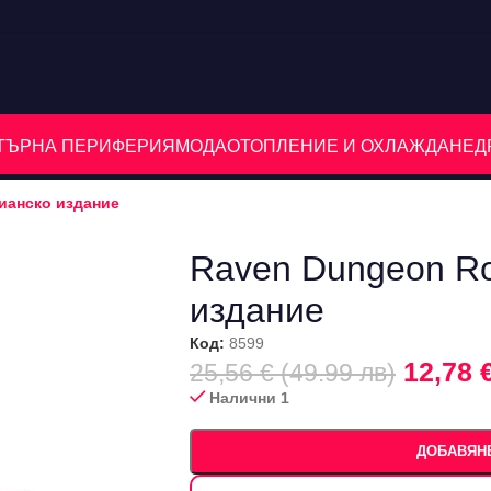
ЮТЪРНА ПЕРИФЕРИЯ
МОДА
ОТОПЛЕНИЕ И ОХЛАЖДАНЕ
Д
лианско издание
Raven Dungeon Ro
издание
Код:
8599
12,78 
25,56 € (49.99 лв)
Налични 1
ДОБАВЯНЕ