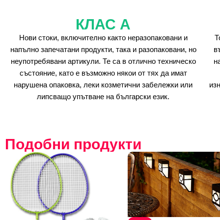
КЛАС А
Нови стоки, включително както неразопаковани и
Т
напълно запечатани продукти, така и разопаковани, но
в
неупотребявани артикули. Те са в отлично техническо
н
състояние, като е възможно някои от тях да имат
нарушена опаковка, леки козметични забележки или
из
липсващо упътване на български език.
Подобни продукти