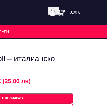
0,00
€
РУГИ
ll – италианско
€ (25.00 лв)
 В КОЛИЧКАТА