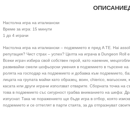
ОПИСАНИЕ
Настолна игра на италиански
Време за игра: 15 минути
1 до 4 играчи
Настолна игра на италиански – подземието е пред A TE. Hai assol
репутация? Чист страх – успех? Целта на играча в Dungeon Roll е
Всеки играч избира свой собствен герой, като наемник, мецогобл
развивайки смели шофьорски умения в подземието в търсене на с
ролята на господар на подземието и добавка към подземието, ба
лицата на групата майки като образец, воин, chierico, магьосник
касата или други играчи използват отварите. Сборната точка на
това в подземието със сигурност грабва вниманието на шефа: Др
изпуснат. Така че поражението ще бъде игра в отбор, която изискв
подземието и се оттеглят в парти стаята, за да отпразнуват сво