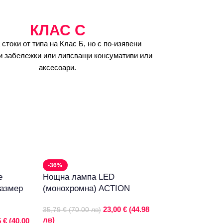
КЛАС C
 стоки от типа на Клас Б, но с по-изявени
и забележки или липсващи консумативи или
аксесоари.
-36%
е
Нощна лампа LED
азмер
(монохромна) ACTION
23,00 € (44.98
35,79 € (70.00 лв)
лв)
 € (40.00