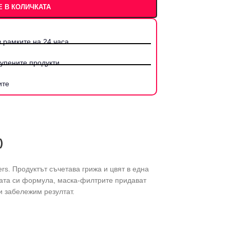
 В КОЛИЧКАТА
 рамките на 24 часа.
купените продукти
ите
)
ers. Продуктът съчетава грижа и цвят в една
тата си формула, маска-филтрите придават
и забележим резултат.