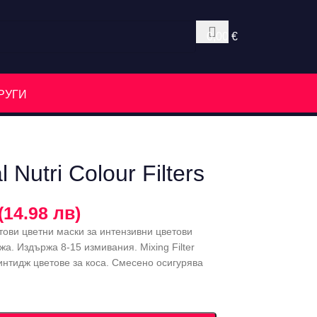
0,00
€
РУГИ
 Nutri Colour Filters
(14.98 лв)
ултови цветни маски за интензивни цветови
а. Издържа 8-15 измивания. Mixing Filter
интидж цветове за коса. Смесено осигурява