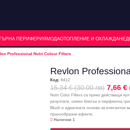
ЮТЪРНА ПЕРИФЕРИЯ
МОДА
ОТОПЛЕНИЕ И ОХЛАЖДАНЕ
Д
lon Professional Nutri Colour Filters
Revlon Professional
Код:
8412
7,66 € 
15,34 € (30.00 лв)
Nutri Color Filters са пряко действащи к
резултати, сияен блясък и перфектна гриж
Blush е идеалната основа за елегантни в
прахообразни ефекти.
Налични 1