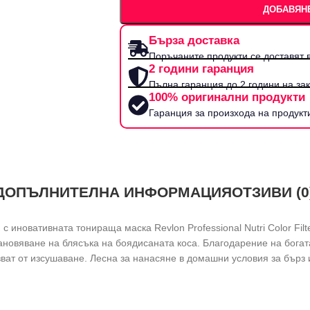
ДОБАВЯНЕ
Бърза доставка
Поръчаните продукти се доставят в
2 години гаранция
Пълна гаранция до 2 години на за
100% оригинални продукти
Гаранция за произхода на продукт
ДОПЪЛНИТЕЛНА ИНФОРМАЦИЯ
ОТЗИВИ (0
 иновативната тонираща маска Revlon Professional Nutri Color Filt
тановяване на блясъка на боядисаната коса. Благодарение на бога
ват от изсушаване. Лесна за нанасяне в домашни условия за бърз 