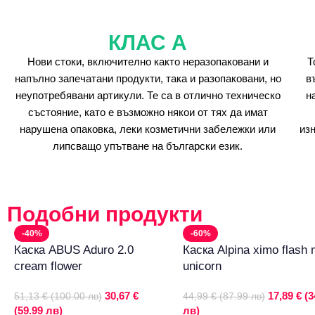
КЛАС А
Нови стоки, включително както неразопаковани и
Т
напълно запечатани продукти, така и разопаковани, но
в
неупотребявани артикули. Те са в отлично техническо
н
състояние, като е възможно някои от тях да имат
нарушена опаковка, леки козметични забележки или
из
липсващо упътване на български език.
Подобни продукти
-40%
-60%
Каска ABUS Aduro 2.0
Каска Alpina ximo flash 
cream flower
unicorn
30,67 €
17,89 € (3
51,13 € (100.00 лв)
44,99 € (87.99 лв)
(59.99 лв)
лв)