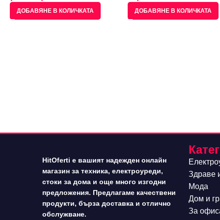
ДОБАВЯНЕ В КОЛИЧКАТА
ДОБАВЯНЕ В КОЛИЧКАТА
Кате
HitOferti е вашият надежден онлайн
Електро
магазин за техника, електроуреди,
Здраве 
стоки за дома и още много изгодни
Мода
предложения. Предлагаме качествени
Дом и г
продукти, бърза доставка и отлично
За офис
обслужване.