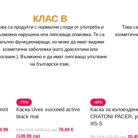
КЛАС B
ова са продукти с нормални следи от употреба и
Това са
ъзможна нарушена или липсваща опаковка. Те са
козметичн
апълно функциониращи, но може да имат видими
козметични забележки (като драскотини или
носване.). Възможно е да имат липсващо упътване
на български език.
-75%
-43%
mint
Каска Uvex suxxeed active
Каска за колоезден
black mat
CRATONI PACER, р
XS-S
4.99
76,69 €
306,78 € (600.01 лв)
(149.99 лв)
20,45
35,79 € (70.00 лв)