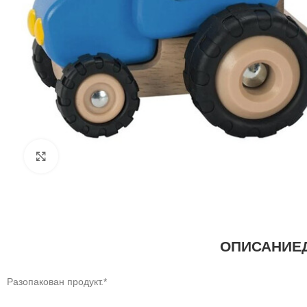
Щракнете за уголемяване
ОПИСАНИЕ
Разопакован продукт.*