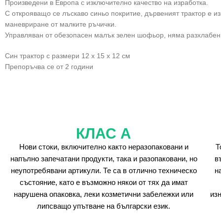
Произведени в Европа с изключително качество на изработка.
С открояващо се лъскаво синьо покритие, дървеният трактор е из
маневриране от малките ръчички.
Управляван от обезопасен малък зелен шофьор, няма разхлабени 
Син трактор с размери 12 x 15 x 12 см
Препоръчва се от 2 години
КЛАС А
Нови стоки, включително както неразопаковани и
Т
напълно запечатани продукти, така и разопаковани, но
в
неупотребявани артикули. Те са в отлично техническо
н
състояние, като е възможно някои от тях да имат
нарушена опаковка, леки козметични забележки или
из
липсващо упътване на български език.