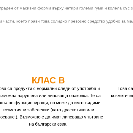
граден от масивни форми върху четири големи гуми и колела със з
части, което прави това солидно превозно средство удобно за ма
КЛАС B
ова са продукти с нормални следи от употреба и
Това са
ъзможна нарушена или липсваща опаковка. Те са
козметичн
апълно функциониращи, но може да имат видими
козметични забележки (като драскотини или
носване.). Възможно е да имат липсващо упътване
на български език.