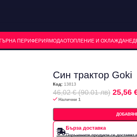
ЮТЪРНА ПЕРИФЕРИЯ
МОДА
ОТОПЛЕНИЕ И ОХЛАЖДАНЕ
Д
Син трактор Goki
Код:
13813
25,56 
46,02 € (90.01 лв)
Налични 1
ДОБАВЯНЕ
Бърза доставка
Поръчаните продукти се доставят в