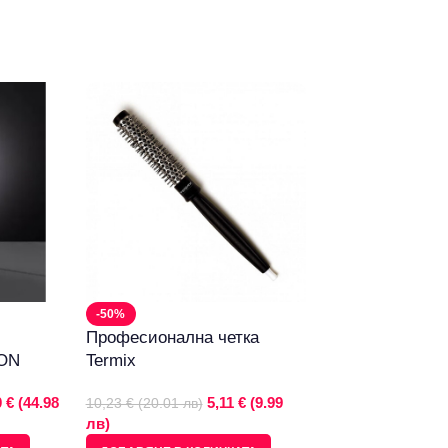
-50%
-41%
Професионална четка
Тонер касета –
ION
Termix
Olivetti B0521
 € (44.98
5,11 € (9.99
10,23 € (20.01 лв)
34,77 € (68.00 лв)
лв)
лв)