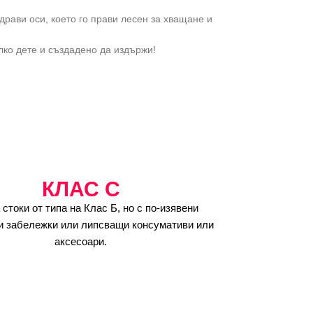
драви оси, което го прави лесен за хващане и
лко дете и създадено да издържи!
КЛАС C
 стоки от типа на Клас Б, но с по-изявени
и забележки или липсващи консумативи или
аксесоари.