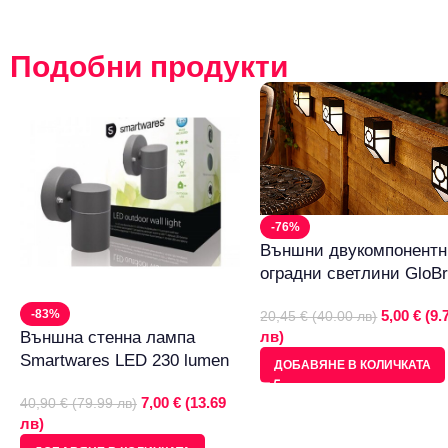
Подобни продукти
-76%
Външни двукомпонент
оградни светлини GloBr
5,00 € (9.
-83%
20,45 € (40.00 лв)
лв)
Външна стенна лампа
Smartwares LED 230 lumen
ДОБАВЯНЕ В КОЛИЧКАТА
7,00 € (13.69
40,90 € (79.99 лв)
лв)