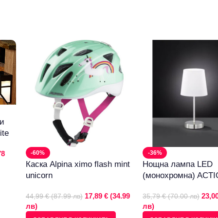
ни
ite
78
-60%
-36%
Каска Alpina ximo flash mint
Нощна лампа LED
unicorn
(монохромна) ACT
17,89 € (34.99
23,00
44,99 € (87.99 лв)
35,79 € (70.00 лв)
лв)
лв)