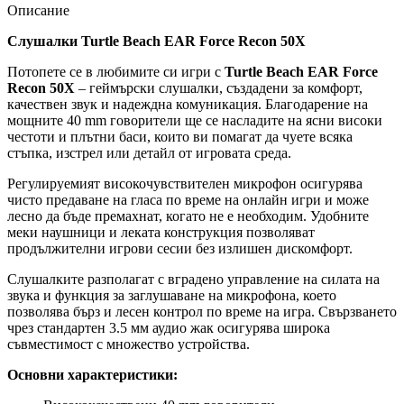
Описание
Слушалки Turtle Beach EAR Force Recon 50X
Потопете се в любимите си игри с
Turtle Beach EAR Force
Recon 50X
– геймърски слушалки, създадени за комфорт,
качествен звук и надеждна комуникация. Благодарение на
мощните 40 mm говорители ще се насладите на ясни високи
честоти и плътни баси, които ви помагат да чуете всяка
стъпка, изстрел или детайл от игровата среда.
Регулируемият високочувствителен микрофон осигурява
чисто предаване на гласа по време на онлайн игри и може
лесно да бъде премахнат, когато не е необходим. Удобните
меки наушници и леката конструкция позволяват
продължителни игрови сесии без излишен дискомфорт.
Слушалките разполагат с вградено управление на силата на
звука и функция за заглушаване на микрофона, което
позволява бърз и лесен контрол по време на игра. Свързването
чрез стандартен 3.5 мм аудио жак осигурява широка
съвместимост с множество устройства.
Основни характеристики: