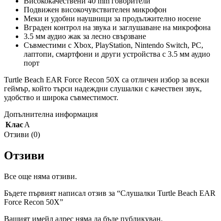
Висококачествени 40 mm говорители
Подвижен високочувствителен микрофон
Меки и удобни наушници за продължително носене
Вграден контрол на звука и заглушаване на микрофона
3.5 мм аудио жак за лесно свързване
Съвместими с Xbox, PlayStation, Nintendo Switch, PC,
лаптопи, смартфони и други устройства с 3.5 мм аудио
порт
Turtle Beach EAR Force Recon 50X са отличен избор за всеки
геймър, който търси надеждни слушалки с качествен звук,
удобство и широка съвместимост.
Допълнителна информация
Клас
A
Отзиви (0)
Отзиви
Все още няма отзиви.
Бъдете първият написал отзив за “Слушалки Turtle Beach EAR
Force Recon 50X”
Вашият имейл адрес няма да бъде публикуван.