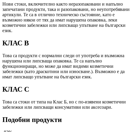
Нови стоки, включително както неразопаковани и напълно
запечатани продукти, така и разопаковани, но неупотребявани
артикули. Те са в отлично техническо състояние, като е
възможно някои от тях да имат нарушена опаковка, леки
козметични забележки или липсващо упътване на български
език.
КЛАС B
Това са продукти с нормални следи от употреба и възможна
нарушена или липсваща опаковка. Те са напълно
функциониращи, но може да имат видими козметични
забележки (като драскотини или износване.). Възможно е да
имат липсващо упътване на български език.
КЛАС C
Това са стоки от типа на Клас Б, но с по-изявени козметични
забележки или липсващи консумативи или аксесоари.
Подобни продукти