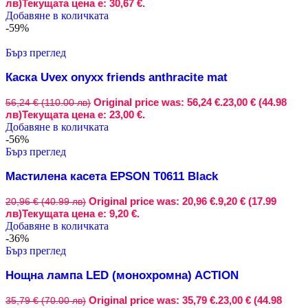
лв)
Текущата цена е: 30,67 €.
Добавяне в количката
-59%
Бърз преглед
Каска Uvex onyxx friends anthracite mat
Original price was: 56,24 €.
23,00 € (44.98
56,24 € (110.00 лв)
лв)
Текущата цена е: 23,00 €.
Добавяне в количката
-56%
Бърз преглед
Мастилена касета EPSON T0611 Black
Original price was: 20,96 €.
9,20 € (17.99
20,96 € (40.99 лв)
лв)
Текущата цена е: 9,20 €.
Добавяне в количката
-36%
Бърз преглед
Нощна лампа LED (монохромна) ACTION
Original price was: 35,79 €.
23,00 € (44.98
35,79 € (70.00 лв)