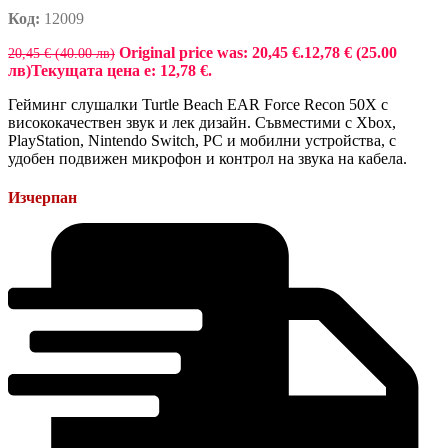
Код:
12009
Original price was: 20,45 €.
12,78 € (25.00
20,45 € (40.00 лв)
лв)
Текущата цена е: 12,78 €.
Гейминг слушалки Turtle Beach EAR Force Recon 50X с
висококачествен звук и лек дизайн. Съвместими с Xbox,
PlayStation, Nintendo Switch, PC и мобилни устройства, с
удобен подвижен микрофон и контрол на звука на кабела.
Изчерпан