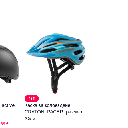
-43%
-56%
 active
Каска за колоездене
Мастилена кас
CRATONI PACER, размер
T0611 Black
XS-S
,69 €
20,96 € (40.99 лв)