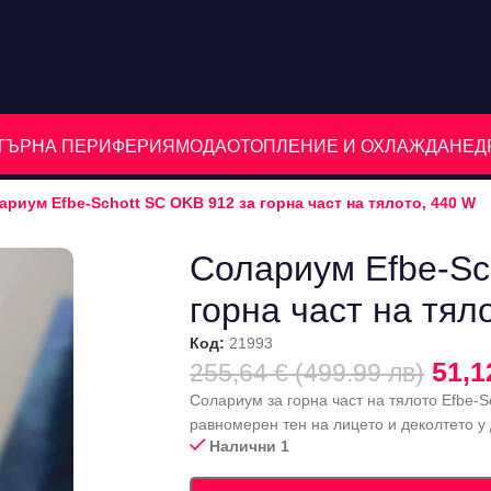
ЮТЪРНА ПЕРИФЕРИЯ
МОДА
ОТОПЛЕНИЕ И ОХЛАЖДАНЕ
Д
ариум Efbe-Schott SC OKB 912 за горна част на тялото, 440 W
Солариум Efbe-Sc
горна част на тял
Код:
21993
51,1
255,64 € (499.99 лв)
Солариум за горна част на тялото Efbe-S
равномерен тен на лицето и деколтето у
Налични 1