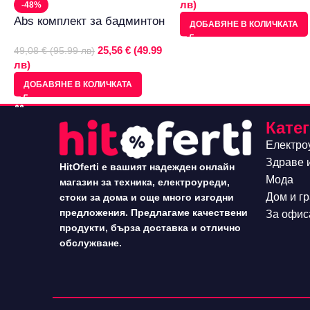
лв)
-48%
Abs комплект за бадминтон
ДОБАВЯНЕ В КОЛИЧКАТА
25,56 € (49.99
49,08 € (95.99 лв)
лв)
ДОБАВЯНЕ В КОЛИЧКАТА
Кате
Електро
Здраве 
HitOferti е вашият надежден онлайн
Мода
магазин за техника, електроуреди,
Дом и г
стоки за дома и още много изгодни
предложения. Предлагаме качествени
За офис
продукти, бърза доставка и отлично
обслужване.