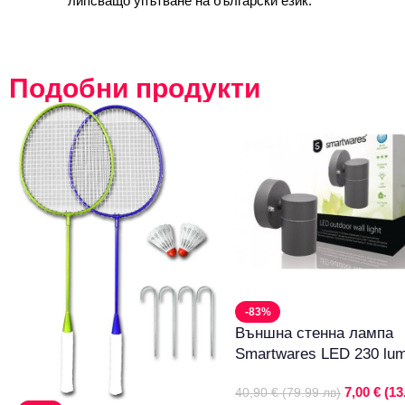
липсващо упътване на български език.
Подобни продукти
-83%
Външна стенна лампа
Smartwares LED 230 lu
7,00 € (13
40,90 € (79.99 лв)