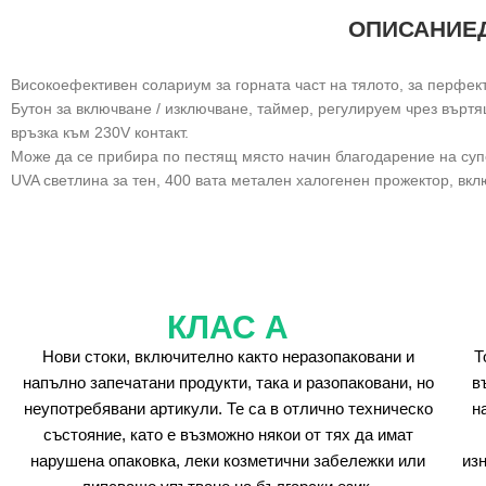
ОПИСАНИЕ
Високоефективен солариум за горната част на тялото, за перфект
Бутон за включване / изключване, таймер, регулируем чрез въртя
връзка към 230V контакт.
Може да се прибира по пестящ място начин благодарение на супе
UVA светлина за тен, 400 вата метален халогенен прожектор, вк
КЛАС А
Нови стоки, включително както неразопаковани и
Т
напълно запечатани продукти, така и разопаковани, но
в
неупотребявани артикули. Те са в отлично техническо
н
състояние, като е възможно някои от тях да имат
нарушена опаковка, леки козметични забележки или
из