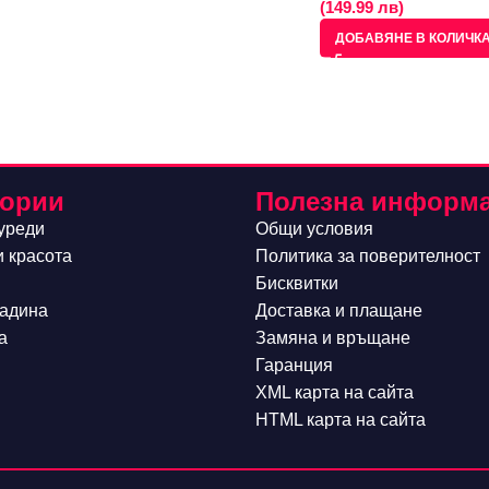
(149.99 лв)
ДОБАВЯНЕ В КОЛИЧК
гории
Полезна информ
уреди
Общи условия
и красота
Политика за поверителност
Бисквитки
радина
Доставка и плащане
а
Замяна и връщане
Гаранция
XML карта на сайта
HTML карта на сайта