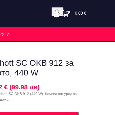
0,00
€
РУГИ
hott SC OKB 912 за
ото, 440 W
2 € (99.98 лв)
chott SC OKB 912 (440 W). Компактен уред за
 дома.