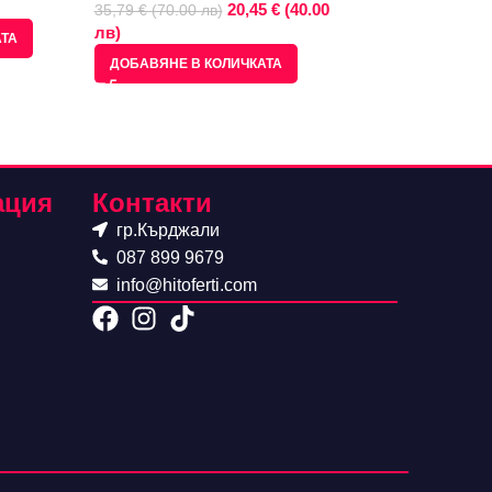
лв)
20,45 € (40.00
35,79 € (70.00 лв)
лв)
АТА
ДОБАВЯНЕ В КО
ДОБАВЯНЕ В КОЛИЧКАТА
ация
Контакти
гр.Кърджали
087 899 9679
info@hitoferti.com