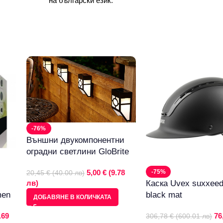
на български език.
-76%
Външни двукомпонентни
оградни светлини GloBrite
5,00 € (9.78
-75%
20,45 € (40.00 лв)
лв)
Каска Uvex suxxeed
men
black mat
ДОБАВЯНЕ В КОЛИЧКАТА
.69
76
306,78 € (600.01 лв)