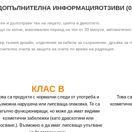
ДОПЪЛНИТЕЛНА ИНФОРМАЦИЯ
ОТЗИВИ (0
ен и дълготраен тен на лицето, шията и деколтето.
що се копче, максимален период на тен от 30 минути, автоматично
р тънкия дизайн, отделение за кабели за съхранение, дръжка за 
лючително очила за защита на очите по време на радиация.
КЛАС B
ова са продукти с нормални следи от употреба и
Това са
ъзможна нарушена или липсваща опаковка. Те са
козметичн
апълно функциониращи, но може да имат видими
козметични забележки (като драскотини или
носване.). Възможно е да имат липсващо упътване