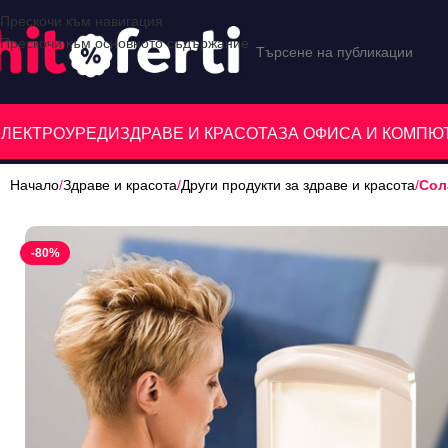
Прескочи към навигация
Прескочи към основното съдържание
ЕЛЕКТРОУРЕДИ
ЗДРАВЕ И КРАСОТА
ЗА ОФИСА И КОМП
Начало
/
Здраве и красота
/
Други продукти за здраве и красота
/
Сол
-80%