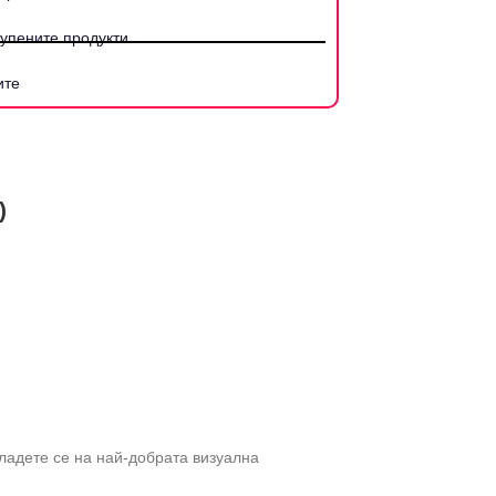
купените продукти
ите
)
ладете се на най-добрата визуална