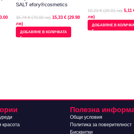
SALT efory®cosmetics
5,11 
10,23 € (20.01 лв)
лв)
0.00
15,33 € (29.98
35,79 € (70.00 лв)
лв)
ДОБАВЯНЕ В КОЛИЧК
ДОБАВЯНЕ В КОЛИЧКАТА
гории
Полезна информ
уреди
Общи условия
и красота
Политика за поверителност
Бисквитки