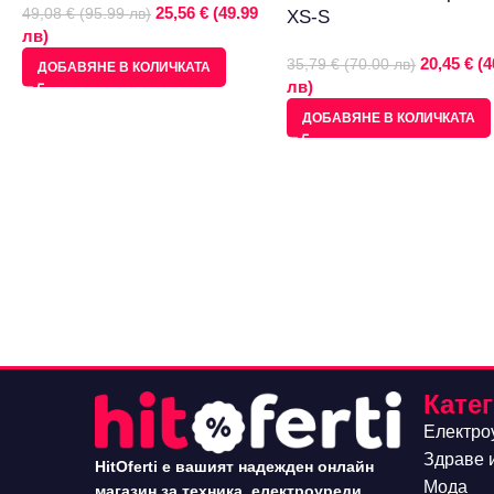
25,56 € (49.99
49,08 € (95.99 лв)
XS-S
лв)
20,45 € (4
35,79 € (70.00 лв)
ДОБАВЯНЕ В КОЛИЧКАТА
лв)
ДОБАВЯНЕ В КОЛИЧКАТА
Кате
Електро
Здраве 
HitOferti е вашият надежден онлайн
Мода
магазин за техника, електроуреди,