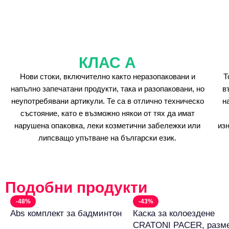
КЛАС А
Нови стоки, включително както неразопаковани и
Т
напълно запечатани продукти, така и разопаковани, но
в
неупотребявани артикули. Те са в отлично техническо
н
състояние, като е възможно някои от тях да имат
нарушена опаковка, леки козметични забележки или
из
липсващо упътване на български език.
Подобни продукти
-48%
-43%
Abs комплект за бадминтон
Каска за колоездене
CRATONI PACER, разм