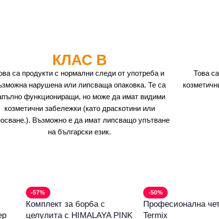
КЛАС B
ова са продукти с нормални следи от употреба и
Това са
ъзможна нарушена или липсваща опаковка. Те са
козметичн
апълно функциониращи, но може да имат видими
козметични забележки (като драскотини или
носване.). Възможно е да имат липсващо упътване
на български език.
-57%
-50%
Комплект за борба с
Професионална чет
ер
целулита с HIMALAYA PINK
Termix