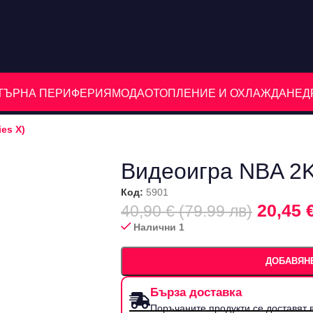
ЮТЪРНА ПЕРИФЕРИЯ
МОДА
ОТОПЛЕНИЕ И ОХЛАЖДАНЕ
Д
es X)
Видеоигра NBA 2K2
Код:
5901
20,45 
40,90 € (79.99 лв)
Налични 1
ДОБАВЯНЕ
Бърза доставка
Поръчаните продукти се доставят в