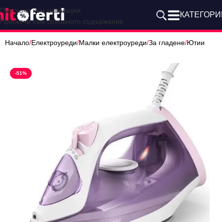
Прескочи към навигация
КАТЕГОРИ
Прескочи към основното съдържание
Начало
/
Електроуреди
/
Малки електроуреди
/
За гладене
/
Ютии
-51%