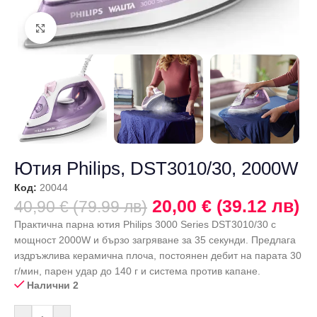
Щракнете за уголемяване
Ютия Philips, DST3010/30, 2000W
Код:
20044
20,00 € (39.12 лв)
40,90 € (79.99 лв)
Практична парна ютия Philips 3000 Series DST3010/30 с
мощност 2000W и бързо загряване за 35 секунди. Предлага
издръжлива керамична плоча, постоянен дебит на парата 30
г/мин, парен удар до 140 г и система против капане.
Налични 2