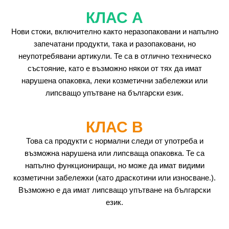
КЛАС А
Нови стоки, включително както неразопаковани и напълно
запечатани продукти, така и разопаковани, но
неупотребявани артикули. Те са в отлично техническо
състояние, като е възможно някои от тях да имат
нарушена опаковка, леки козметични забележки или
липсващо упътване на български език.
КЛАС B
Това са продукти с нормални следи от употреба и
възможна нарушена или липсваща опаковка. Те са
напълно функциониращи, но може да имат видими
козметични забележки (като драскотини или износване.).
Възможно е да имат липсващо упътване на български
език.