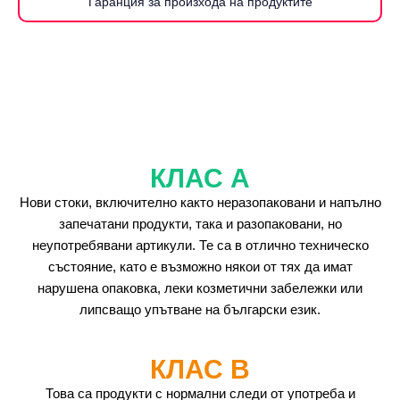
Гаранция за произхода на продуктите
КЛАС А
Нови стоки, включително както неразопаковани и напълно
запечатани продукти, така и разопаковани, но
неупотребявани артикули. Те са в отлично техническо
състояние, като е възможно някои от тях да имат
нарушена опаковка, леки козметични забележки или
липсващо упътване на български език.
КЛАС B
Това са продукти с нормални следи от употреба и