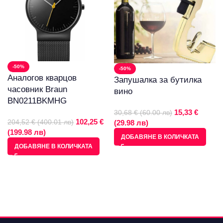
-50%
-50%
Аналогов кварцов
Запушалка за бутилка
часовник Braun
вино
BN0211BKMHG
15,33 €
30,68 € (60.00 лв)
102,25 €
(29.98 лв)
204,52 € (400.01 лв)
(199.98 лв)
ДОБАВЯНЕ В КОЛИЧКАТА
ДОБАВЯНЕ В КОЛИЧКАТА