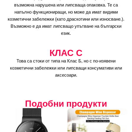
възможна нарушена или липсваща опаковка. Те са
напълно функциониращи, но може да имат видими
козметични забележки (като драскотини или износване.).
Възможно е да имат липсващо упътване на български
език.
КЛАС C
Това са стоки от типа на Клас Б, но с по-изявени
козметични забележки или липсващи консумативи или
аксесоари.
Подобни продукти