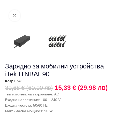
Щракнете за уголемяване
Зарядно за мобилни устройства
iTek ITNBAE90
Код:
6748
15,33 € (29.98 лв)
30,68 € (60.00 лв)
Тип източник на захранване: AC
Входно напрежение: 100 – 240 V
Входна честота: 50/60 Hz
Максимална мощност: 90 W