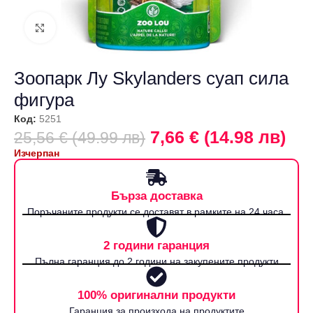
Щракнете за уголемяване
Зоопарк Лу Skylanders суап сила
фигура
Код:
5251
7,66 € (14.98 лв)
25,56 € (49.99 лв)
Изчерпан
Бърза доставка
Поръчаните продукти се доставят в рамките на 24 часа.
2 години гаранция
Пълна гаранция до 2 години на закупените продукти
100% оригинални продукти
Гаранция за произхода на продуктите