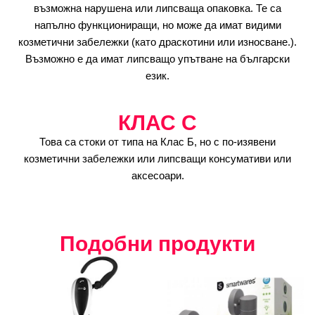
възможна нарушена или липсваща опаковка. Те са
напълно функциониращи, но може да имат видими
козметични забележки (като драскотини или износване.).
Възможно е да имат липсващо упътване на български
език.
КЛАС C
Това са стоки от типа на Клас Б, но с по-изявени
козметични забележки или липсващи консумативи или
аксесоари.
Подобни продукти