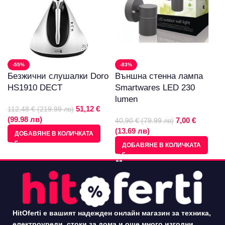
-55%
-83%
Безжични слушалки Doro
Външна стенна лампа
HS1910 DECT
Smartwares LED 230
lumen
51,12 €
112,48 € (219.99 лв)
(99.98 лв)
7,00 €
40,90 € (79.99 лв)
(13.69 лв)
ДОБАВЯНЕ В КОЛИЧКАТА
ДОБАВЯНЕ В КОЛИЧКАТА
HitOferti е вашият надежден онлайн магазин за техника,
електроуреди, стоки за дома и още много изгодни