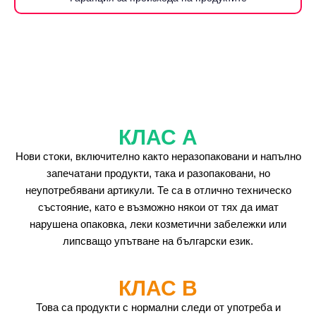
КЛАС А
Нови стоки, включително както неразопаковани и напълно
запечатани продукти, така и разопаковани, но
неупотребявани артикули. Те са в отлично техническо
състояние, като е възможно някои от тях да имат
нарушена опаковка, леки козметични забележки или
липсващо упътване на български език.
КЛАС B
Това са продукти с нормални следи от употреба и