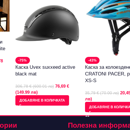
ни
ite
78
-75%
-43%
Каска Uvex suxxeed active
Каска за колоезден
black mat
CRATONI PACER, р
XS-S
76,69 €
306,78 € (600.01 лв)
(149.99 лв)
20,45
35,79 € (70.00 лв)
лв)
ДОБАВЯНЕ В КОЛИЧКАТА
ДОБАВЯНЕ В КОЛИЧК
гории
Полезна информ