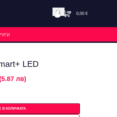
0,00
€
РУГИ
mart+ LED
(5.87 лв)
 В КОЛИЧКАТА