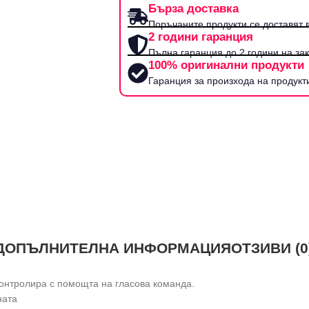
Бърза доставка
Поръчаните продукти се доставят в
2 години гаранция
Пълна гаранция до 2 години на за
100% оригинални продукти
Гаранция за произхода на продукт
ДОПЪЛНИТЕЛНА ИНФОРМАЦИЯ
ОТЗИВИ (0
онтролира с помощта на гласова команда.
ната