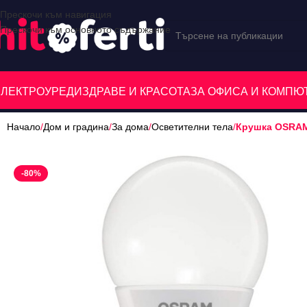
Прескочи към навигация
Прескочи към основното съдържание
ЕЛЕКТРОУРЕДИ
ЗДРАВЕ И КРАСОТА
ЗА ОФИСА И КОМП
Начало
/
Дом и градина
/
За дома
/
Осветителни тела
/
Крушка OSRAM
-80%