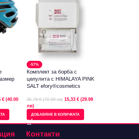
-57%
-36%
е
Комплект за борба с
Нощна лампа 
азмер
целулита с HIMALAYA PINK
(монохромна) 
SALT efory®cosmetics
35,79 € (70.00 лв)
лв)
 € (40.00
15,33 € (29.98
35,79 € (70.00 лв)
лв)
ДОБАВЯНЕ В КО
АТА
ДОБАВЯНЕ В КОЛИЧКАТА
ация
Контакти