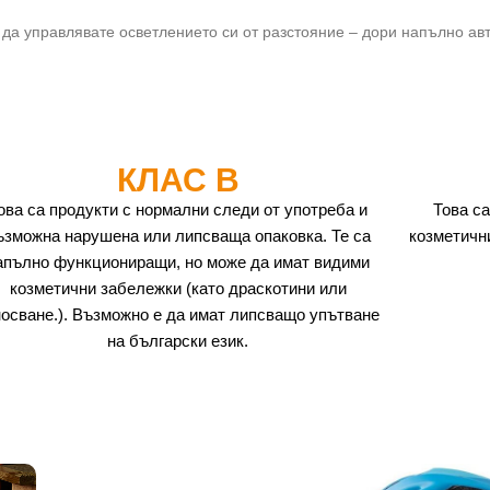
 управлявате осветлението си от разстояние – дори напълно ав
КЛАС B
ова са продукти с нормални следи от употреба и
Това са
ъзможна нарушена или липсваща опаковка. Те са
козметичн
апълно функциониращи, но може да имат видими
козметични забележки (като драскотини или
носване.). Възможно е да имат липсващо упътване
на български език.