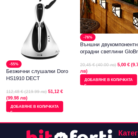
-76%
Външни двукомпонент
оградни светлини GloBr
5,00 € (9.
-55%
20,45 € (40.00 лв)
лв)
Безжични слушалки Doro
HS1910 DECT
ДОБАВЯНЕ В КОЛИЧКАТА
51,12 €
112,48 € (219.99 лв)
(99.98 лв)
ДОБАВЯНЕ В КОЛИЧКАТА
Кате