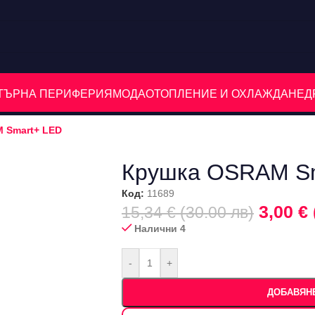
ЮТЪРНА ПЕРИФЕРИЯ
МОДА
ОТОПЛЕНИЕ И ОХЛАЖДАНЕ
Д
 Smart+ LED
Крушка OSRAM S
Код:
11689
3,00 € 
15,34 € (30.00 лв)
Налични 4
-
+
ДОБАВЯНЕ