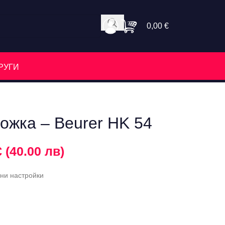
0,00
€
РУГИ
ожка – Beurer HK 54
€ (40.00 лв)
рни настройки