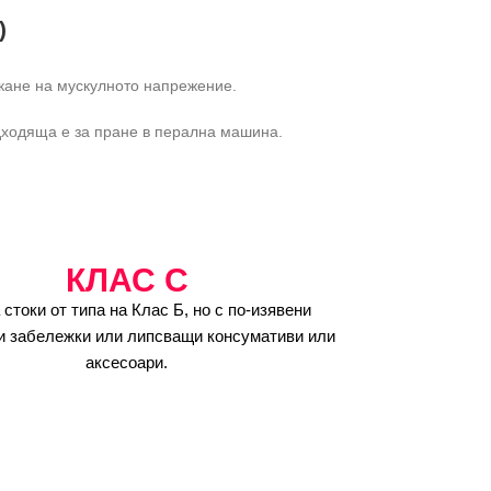
)
кане на мускулното напрежение.
одходяща е за пране в перална машина.
КЛАС C
 стоки от типа на Клас Б, но с по-изявени
и забележки или липсващи консумативи или
аксесоари.