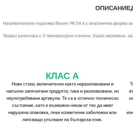
ОПИСАНИЕ
Нагревателната подложка Beurer HK 54 е с анатомична форма за
Уредът разполага с 3 температурни степени, бързо загряване, з
КЛАС А
Нови стоки, включително както неразопаковани и
Т
напълно запечатани продукти, така и разопаковани, но
в
неупотребявани артикули. Те са в отлично техническо
н
състояние, като е възможно някои от тях да имат
нарушена опаковка, леки козметични забележки или
из
липсващо упътване на български език.