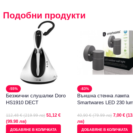
Подобни продукти
-55%
-83%
Безжични слушалки Doro
Външна стенна лампа
HS1910 DECT
Smartwares LED 230 lu
51,12 €
7,00 € (13
112,48 € (219.99 лв)
40,90 € (79.99 лв)
(99.98 лв)
лв)
ДОБАВЯНЕ В КОЛИЧКАТА
ДОБАВЯНЕ В КОЛИЧКАТА