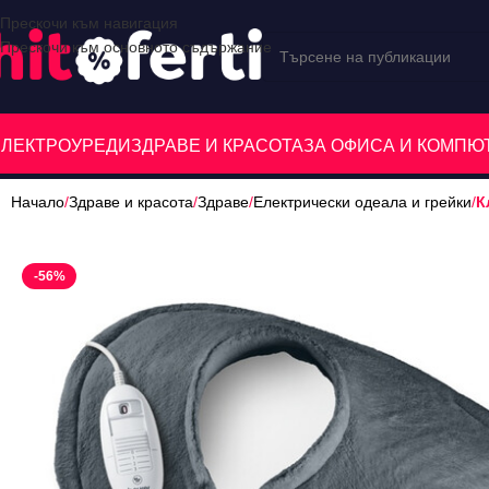
Прескочи към навигация
Прескочи към основното съдържание
ЕЛЕКТРОУРЕДИ
ЗДРАВЕ И КРАСОТА
ЗА ОФИСА И КОМП
Начало
/
Здраве и красота
/
Здраве
/
Електрически одеала и грейки
/
К
-56%