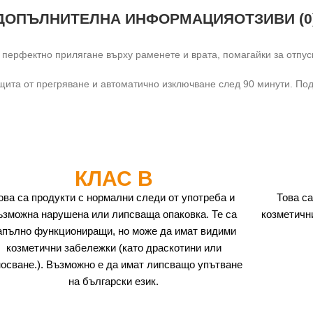
ДОПЪЛНИТЕЛНА ИНФОРМАЦИЯ
ОТЗИВИ (0
 перфектно прилягане върху раменете и врата, помагайки за отпус
ащита от прегряване и автоматично изключване след 90 минути. П
КЛАС B
ова са продукти с нормални следи от употреба и
Това са
ъзможна нарушена или липсваща опаковка. Те са
козметичн
апълно функциониращи, но може да имат видими
козметични забележки (като драскотини или
носване.). Възможно е да имат липсващо упътване
на български език.