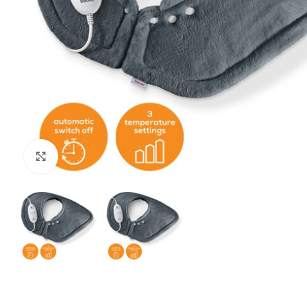
Щракнете за уголемяване