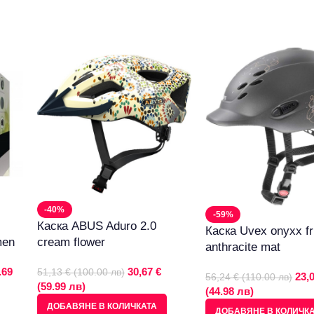
-40%
-59%
Каска ABUS Aduro 2.0
Каска Uvex onyxx fr
men
cream flower
anthracite mat
.69
30,67 €
51,13 € (100.00 лв)
23,
56,24 € (110.00 лв)
(59.99 лв)
(44.98 лв)
ДОБАВЯНЕ В КОЛИЧКАТА
ДОБАВЯНЕ В КОЛИЧК