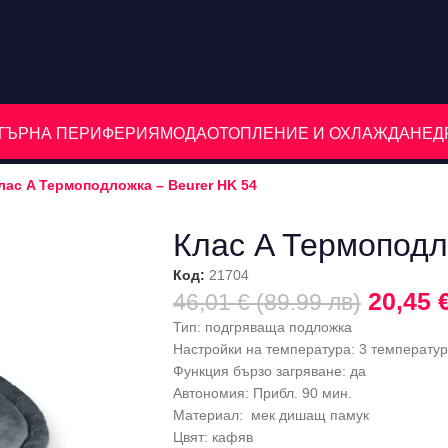
ЮТЪРНА ПЕРИФЕРИЯ
МОДА
ОТОПЛЕНИЕ И ОХЛАЖДАНЕ
Д
лас A Термоподложка – Beurer HK 54
Клас A Термоподл
Код:
21704
20,45 
46,01 € (89.99 лв)
Тип: подгряваща подложка
Настройки на температура: 3 температу
Функция бързо загряване: да
Автономия: Прибл. 90 мин.
Материал: мек дишащ памук
Цвят: кафяв