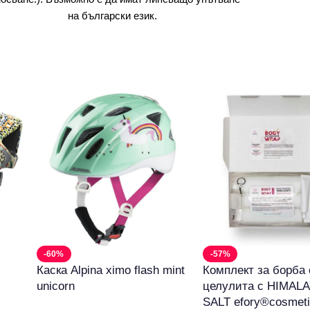
на български език.
-60%
-57%
Каска Alpina ximo flash mint
Комплект за борба 
unicorn
целулита с HIMALA
SALT efory®cosmet