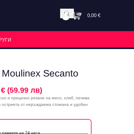
0,00
€
РУГИ
 Moulinex Secanto
 € (59.99 лв)
сно и прецизно рязане на месо, хляб, печива
и остриета от неръждаема стомана и удобен
 рамките на 24 часа.