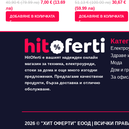
7,00 € (13.69
30,67 €
40,90 € (79.99 лв)
51,13 € (100.00 лв)
лв)
(59.99 лв)
ДОБАВЯНЕ В КОЛИЧКАТА
ДОБАВЯНЕ В КОЛИЧКАТА
Кате
Електро
Здраве 
HitOferti е вашият надежден онлайн
Мода
магазин за техника, електроуреди,
Дом и г
стоки за дома и още много изгодни
предложения. Предлагаме качествени
За офис
продукти, бърза доставка и отлично
обслужване.
2026 © "ХИТ ОФЕРТИ" ЕООД | ВСИЧКИ ПРА