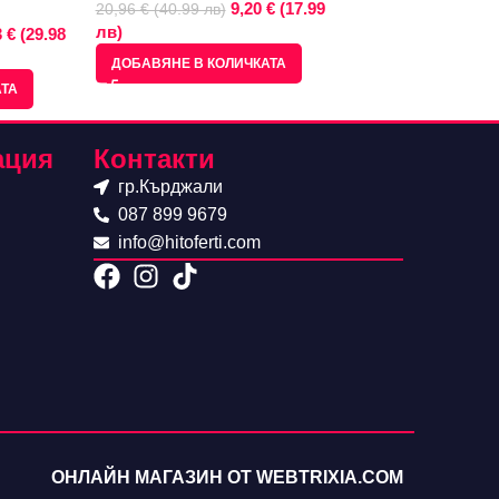
9,20 € (17.99
20,96 € (40.99 лв)
35,79 € (70.00 лв)
лв)
лв)
 € (29.98
ДОБАВЯНЕ В КОЛИЧКАТА
ДОБАВЯНЕ В КО
АТА
ация
Контакти
гр.Кърджали
087 899 9679
info@hitoferti.com
ОНЛАЙН МАГАЗИН ОТ WEBTRIXIA.COM