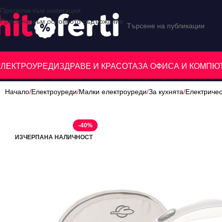
Прескочи към навигация
Прескочи към основното съдържание
ЕЛЕКТРОУРЕДИ
ЗДРАВЕ И КРАСОТА
ЗА ОФИСА И КОМП
Начало
/
Електроуреди
/
Малки електроуреди
/
За кухнята
/
Електриче
-40%
ИЗЧЕРПАНА НАЛИЧНОСТ