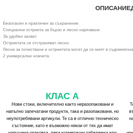
ОПИСАНИЕ
Безопасен и практичен за съхранение.
Специални остриета за бързо и лесно нарязване.
За удобен захват.
Остриетата се отстраняват лесно.
Лесни за почистване и остриетата могат да се мият в съдомиялн
2 универсални ножчета.
КЛАС А
Нови стоки, включително както неразопаковани и
Т
напълно запечатани продукти, така и разопаковани, но
в
неупотребявани артикули. Те са в отлично техническо
н
състояние, като е възможно някои от тях да имат
нарушена опаковка, леки козметични забележки или
из