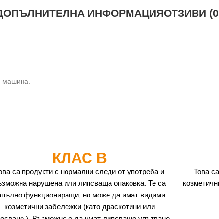
ДОПЪЛНИТЕЛНА ИНФОРМАЦИЯ
ОТЗИВИ (0
а машина.
КЛАС B
ова са продукти с нормални следи от употреба и
Това са
ъзможна нарушена или липсваща опаковка. Те са
козметичн
апълно функциониращи, но може да имат видими
козметични забележки (като драскотини или
носване.). Възможно е да имат липсващо упътване