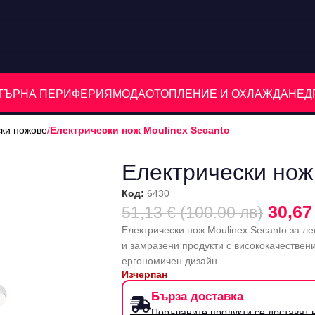
ЮТЪРНА ПЕРИФЕРИЯ
МОДА
ОТОПЛЕНИЕ И ОХЛАЖДАНЕ
Д
ски ножове
/
Електрически нож Moulinex Secanto
Електрически нож
Код:
6430
30,67
51,13 € (100.00 лв)
Електрически нож Moulinex Secanto за ле
и замразени продукти с висококачествен
ергономичен дизайн.
Изчерпан
Бърза доставка
Поръчаните продукти се доставят в