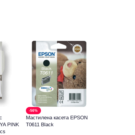
-56%
-36%
с
Мастилена касета EPSON
Нощна лампа 
YA PINK
T0611 Black
(монохромна) 
ics