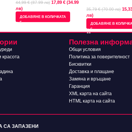
17,89 € (34.99
44,99 € (87.99 лв)
лв)
15,33
35,79 € (70.00 лв)
лв)
ДОБАВЯНЕ В КОЛИЧКАТА
ДОБАВЯНЕ В КОЛИЧК
гории
Полезна информ
уреди
Общи условия
и красота
Политика за поверителност
Бисквитки
радина
Доставка и плащане
а
Замяна и връщане
Гаранция
XML карта на сайта
HTML карта на сайта
ВА СА ЗАПАЗЕНИ