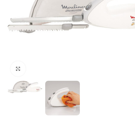
Щракнете за уголемяване